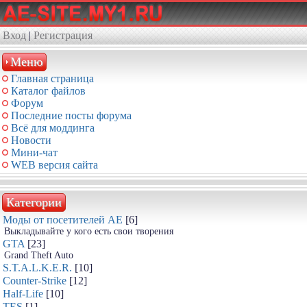
Вход
|
Регистрация
Меню
Главная страница
Каталог файлов
Форум
Последние посты форума
Всё для моддинга
Новости
Мини-чат
WEB версия сайта
Категории
Моды от посетителей АЕ
[6]
Выкладывайте у кого есть свои творения
GTA
[23]
Grand Theft Auto
S.T.A.L.K.E.R.
[10]
Counter-Strike
[12]
Half-Life
[10]
TES
[1]