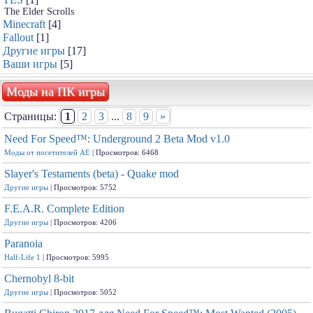
The Elder Scrolls
Minecraft
[4]
Fallout
[1]
Другие игры
[17]
Ваши игры
[5]
Моды на ПК игры
Страницы:
1
2
3
...
8
9
»
Need For Speed™: Underground 2 Beta Mod v1.0
Моды от посетителей АЕ
| Просмотров: 6468
Slayer's Testaments (beta) - Quake mod
Другие игры
| Просмотров: 5752
F.E.A.R. Complete Edition
Другие игры
| Просмотров: 4206
Paranoia
Half-Life
1
| Просмотров: 5995
Chernobyl 8-bit
Другие игры
| Просмотров: 5052