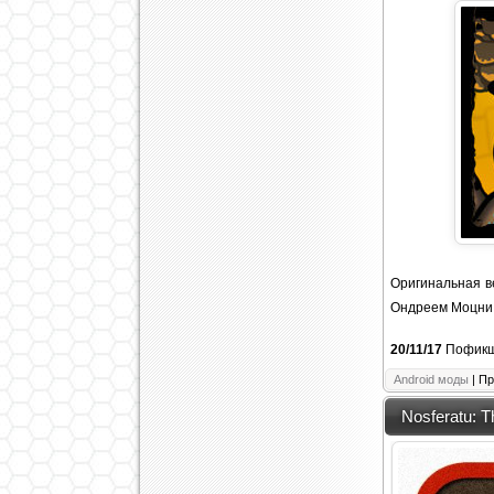
Оригинальная в
Ондреем Моцни (
20/11/17
Пофикше
Android моды
| Пр
Nosferatu: T