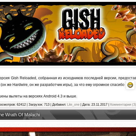
ерсия Gish Reloaded, собранная из исходников последней версии, предост
он же Hardwire, он же разработчик игры), за что ему огромное спасибо
ны вылеты на версиях Android 4.3 и выше.
осмотров: 62412 | Загрузок: 713 | Добавил:
Lite_one
| Дата:
23.11.2017
|
Комментарии (3
he Wrath Of Malachi