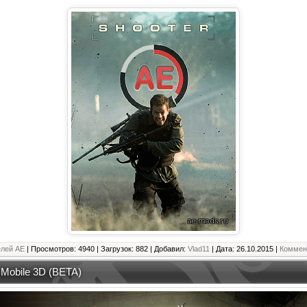
елей АЕ
| Просмотров: 4940 | Загрузок: 882 | Добавил:
Vlad11
| Дата:
26.10.2015
|
Коммен
Mobile 3D (BETA)