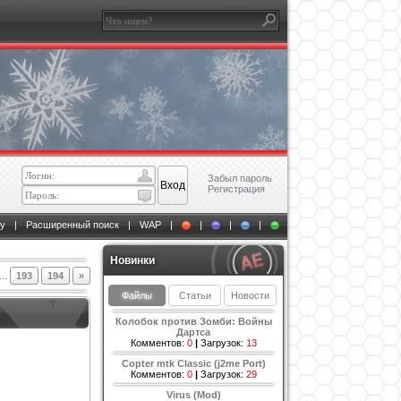
Забыл пароль
Регистрация
у
|
Расширенный поиск
|
WAP
|
|
|
|
Новинки
...
193
194
»
Файлы
Статьи
Новости
Колобок против Зомби: Войны
Дартса
Комментов:
0
|
Загрузок:
13
Copter mtk Classic (j2me Port)
Комментов:
0
|
Загрузок:
29
Virus (Mod)