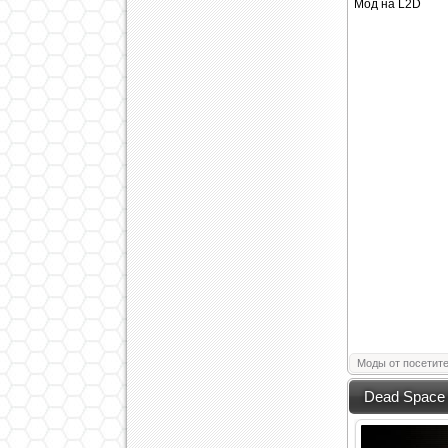
Мод на L2D
Моды от посетит
Dead Space 