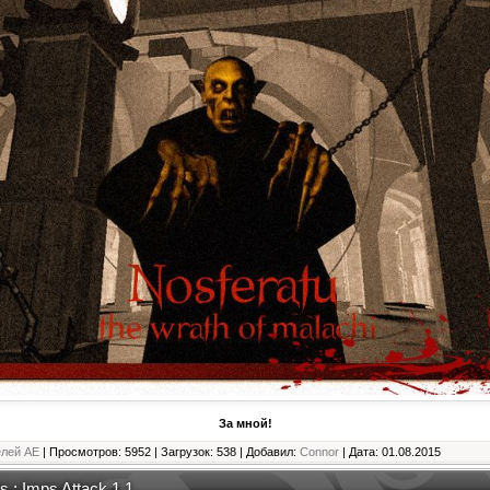
За мной!
елей АЕ
| Просмотров: 5952 | Загрузок: 538 | Добавил:
Connor
| Дата:
01.08.2015
 : Imps Attack 1.1