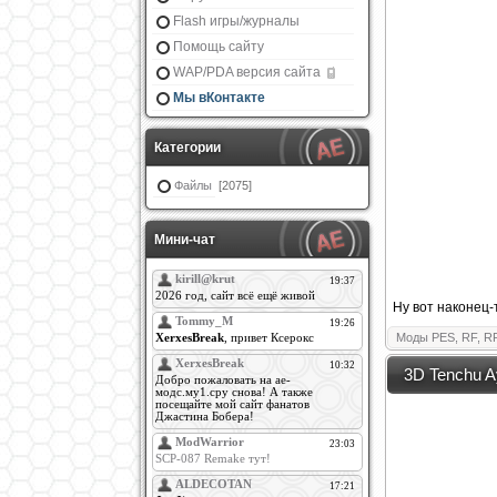
Flash игры/журналы
Помощь сайту
WAP/PDA версия сайта
Мы вКонтакте
Категории
Файлы
[2075]
Мини-чат
Ну вот наконец-
Моды PES, RF, R
3D Tenchu A