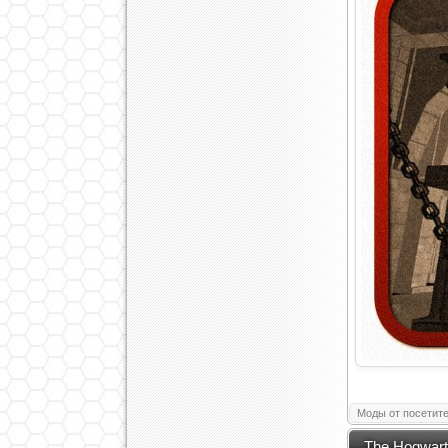
Моды от посетит
The Hogwarts