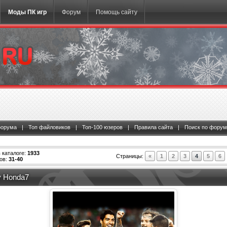
Моды ПК игр
Форум
Помощь сайту
форума
|
Топ файловиков
|
Топ-100 юзеров
|
Правила сайта
|
Поиск по форум
 каталоге:
1933
Страницы:
«
1
2
3
4
5
6
ов:
31-40
y Honda7