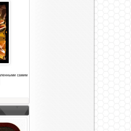
авленными самим
)