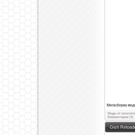
Мегасборка модо
Моды от посетит
Комментарии (5)
Gish Reloade