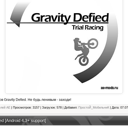
в Gravity Defied. Не будь ленивым - заходи!
елей АЕ
| Просмотров: 3157 | Загрузок: 578 | Добавил:
ПростоЙ_МобильниК
| Дата:
07.07
d [Android 4.3+ support]