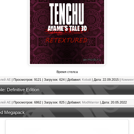
Время стелса
елей АЕ
| Просмотров: 9121 | Загрузок: 624 | Добавил:
Kobalt
| Дата:
22.09.2015
|
Коммент
e: Definitive Edition
елей АЕ
| Просмотров: 6862 | Загрузок: 825 | Добавил:
ModWarrior
| Дата:
20.05.2022
ied Megapack