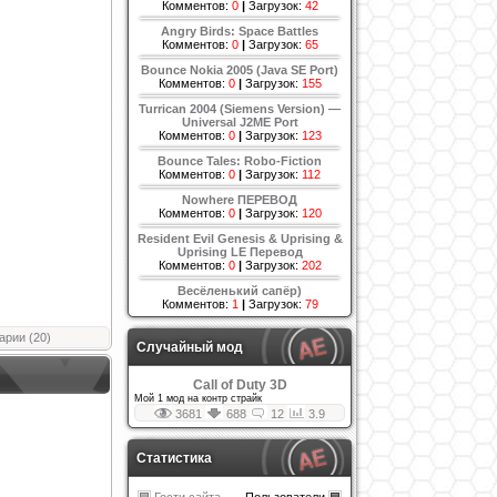
Комментов:
0
|
Загрузок:
42
Angry Birds: Space Battles
Комментов:
0
|
Загрузок:
65
Bounce Nokia 2005 (Java SE Port)
Комментов:
0
|
Загрузок:
155
Turrican 2004 (Siemens Version) —
Universal J2ME Port
Комментов:
0
|
Загрузок:
123
Bounce Tales: Robo-Fiction
Комментов:
0
|
Загрузок:
112
Nowhere ПЕРЕВОД
Комментов:
0
|
Загрузок:
120
Resident Evil Genesis & Uprising &
Uprising LE Перевод
Комментов:
0
|
Загрузок:
202
Весёленький сапёр)
Комментов:
1
|
Загрузок:
79
рии (20)
Случайный мод
Call of Duty 3D
Мой 1 мод на контр страйк
3681
688
12
3.9
Статистика