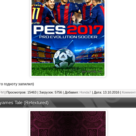
то годноту запилил)
FM
| Просмотров: 15463 | Загрузок: 5756 | Добавил:
Honda7
| Дата:
13.10.2016
|
Коммента
yames Tale (Retextured)