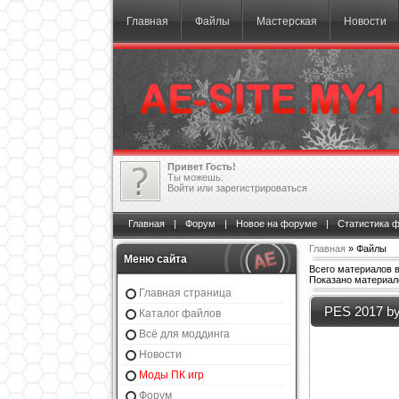
Главная
Файлы
Мастерская
Новости
Привет Гость!
Ты можешь:
Войти
или
зарегистрироваться
Главная
|
Форум
|
Новое на форуме
|
Статистика 
Главная
» Файлы
Меню сайта
Всего материалов в
Показано материал
Главная страница
PES 2017 b
Каталог файлов
Всё для моддинга
Новости
Моды ПК игр
Форум