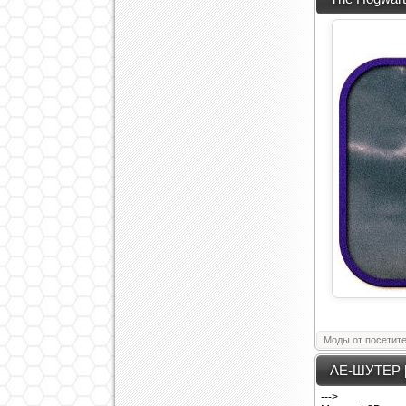
Моды от посетит
AE-ШУТЕР [
--->