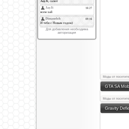
Для добавления необходима
авторизация
Моды от посетит
GTA SA Mobil
Моды от посетит
Gravity Def