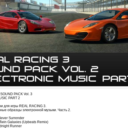
SOUND PACK Vol. 3
SIC PART 2
ки для игры REAL RACING 3.
ные образцы электронной музыки. Часть 2.
 Never Surrender
- Twin Galaxies (Upbeats Remix)
dnight Runner