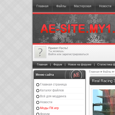
Главная
Файлы
Мастерская
Новости
Привет Гость!
Ты можешь:
Войти
или
зарегистрироваться
Главная
|
Форум
|
Новое на форуме
|
Статистика 
Главная
»
Файлы
»
Меню сайта
Real Racing 3
Главная страница
Каталог файлов
Всё для моддинга
Новости
Моды ПК игр
Форум