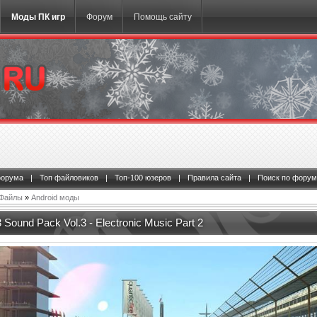
Моды ПК игр
Форум
Помощь сайту
форума
|
Топ файловиков
|
Топ-100 юзеров
|
Правила сайта
|
Поиск по форум
Файлы
»
Android моды
 Sound Pack Vol.3 - Electronic Music Part 2