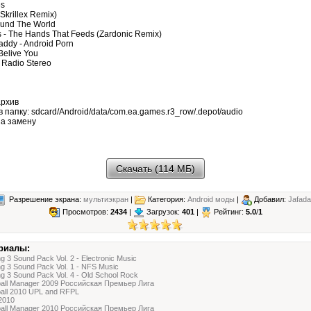
es
(Skrillex Remix)
round The World
ls - The Hands That Feeds (Zardonic Remix)
Kraddy - Android Porn
 Belive You
 Radio Stereo
архив
 папку: sdcard/Android/data/com.ea.games.r3_row/.depot/audio
на замену
Скачать (114 МБ)
Разрешение экрана:
мультиэкран
|
Категория:
Android моды
|
Добавил:
Jafad
Просмотров:
2434
|
Загрузок:
401
|
Рейтинг:
5.0
/
1
риалы:
g 3 Sound Pack Vol. 2 - Electronic Music
g 3 Sound Pack Vol. 1 - NFS Music
g 3 Sound Pack Vol. 4 - Old School Rock
ball Manager 2009 Российская Премьер Лига
ball 2010 UPL and RFPL
2010
ball Manager 2010 Российская Премьер Лига