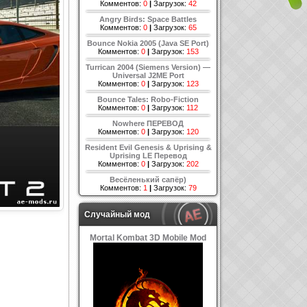
Комментов:
0
|
Загрузок:
42
Angry Birds: Space Battles
Комментов:
0
|
Загрузок:
65
Bounce Nokia 2005 (Java SE Port)
Комментов:
0
|
Загрузок:
153
Turrican 2004 (Siemens Version) —
Universal J2ME Port
Комментов:
0
|
Загрузок:
123
Bounce Tales: Robo-Fiction
Комментов:
0
|
Загрузок:
112
Nowhere ПЕРЕВОД
Комментов:
0
|
Загрузок:
120
Resident Evil Genesis & Uprising &
Uprising LE Перевод
Комментов:
0
|
Загрузок:
202
Весёленький сапёр)
Комментов:
1
|
Загрузок:
79
Случайный мод
Mortal Kombat 3D Mobile Mod