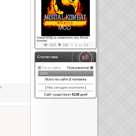
Новый МОД на знаменитую игру Mortal
Kombat!
3358
599
2
3.5
Статистика
Гости сайта
Пользователи
100%
Всего на сайте
2
человека
an
[
Нас сегодня посетили
]
Сайт существует
6138
дней