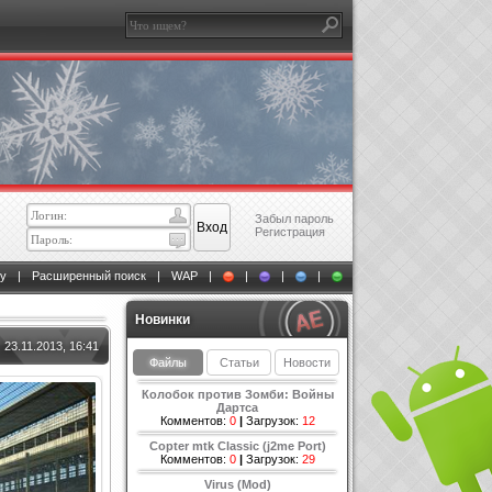
Забыл пароль
Регистрация
у
|
Расширенный поиск
|
WAP
|
|
|
|
Новинки
23.11.2013, 16:41
Файлы
Статьи
Новости
Колобок против Зомби: Войны
Дартса
Комментов:
0
|
Загрузок:
12
Copter mtk Classic (j2me Port)
Комментов:
0
|
Загрузок:
29
Virus (Mod)