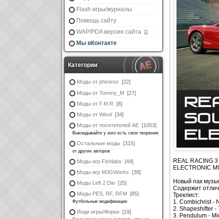
Flash игры/журналы
Помощь сайту
WAP/PDA версия сайта
Мы вКонтакте
Категории
Моды от phirenor
[22]
Моды от Tommy_M
[27]
Моды от F.M.R
[8]
Моды от Wixel
[34]
Моды от посетителей АЕ
[1053]
Выкладывайте у кого есть свои творения
Остальные моды
[315]
от других авторов
REAL RACING 3 
Моды игр Fishlabs
[44]
ELECTRONIC MU
Моды игр M3GWorks
[38]
Новый пак музы
Моды Left 2 Die
[25]
Содержит отлич
Моды PES, RF, RFM
[85]
Треклист:
1. Combichrist -
Футбольные модификации
2. Shapeshifter 
Инди игры/Форки
[19]
3. Pendulum - Mi