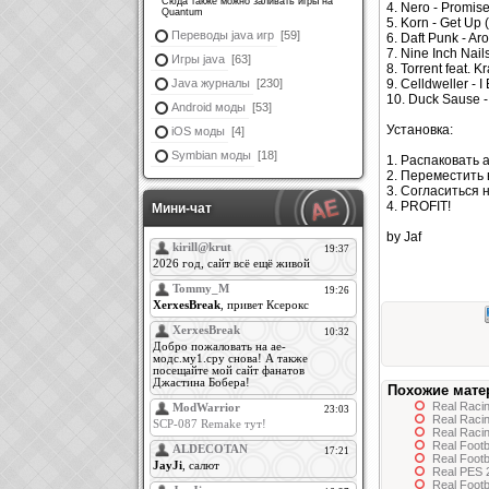
Сюда также можно заливать игры на
4. Nero - Promis
Quantum
5. Korn - Get Up 
Переводы java игр
[59]
6. Daft Punk - A
7. Nine Inch Nai
Игры java
[63]
8. Torrent feat. 
9. Celldweller - I
Java журналы
[230]
10. Duck Sause -
Android моды
[53]
Установка:
iOS моды
[4]
Symbian моды
[18]
1. Распаковать 
2. Переместить в
3. Согласиться 
4. PROFIT!
Мини-чат
by Jaf
Похожие мате
Real Racin
Real Racin
Real Racin
Real Foot
Real Foot
Real PES 
Real Foot