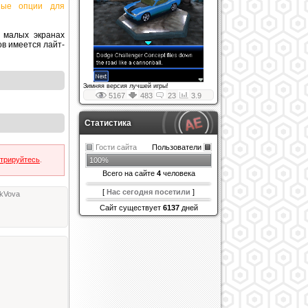
ьные опции для
 малых экранах
в имеется лайт-
Зимняя версия лучшей игры!
5167
483
23
3.9
Статистика
Гости сайта
Пользователи
стрируйтесь
.
100%
Всего на сайте
4
человека
[
Нас сегодня посетили
]
kVova
Сайт существует
6137
дней