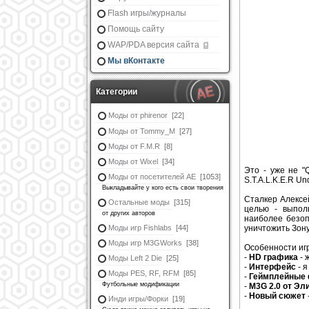
Flash игры/журналы
Помощь сайту
WAP/PDA версия сайта
Мы вКонтакте
Категории
Моды от phirenor
[22]
Моды от Tommy_M
[27]
Моды от F.M.R
[8]
Моды от Wixel
[34]
Это - уже не "
Моды от посетителей АЕ
[1053]
S.T.A.L.K.E.R Un
Выкладывайте у кого есть свои творения
Сталкер Алексе
Остальные моды
[315]
целью - выпол
от других авторов
наиболее безоп
Моды игр Fishlabs
[44]
уничтожить Зону
Моды игр M3GWorks
[38]
Особенности иг
-
HD графика
- 
Моды Left 2 Die
[25]
-
Интерфейс
- я
Моды PES, RF, RFM
[85]
-
Геймплейные
Футбольные модификации
-
M3G 2.0 от Эл
-
Новый сюжет
Инди игры/Форки
[19]