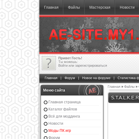
Главная
Файлы
Мастерская
Новости
Привет Гость!
Ты можешь:
Войти
или
зарегистрироваться
Главная
|
Форум
|
Новое на форуме
|
Статистика 
Главная
»
Файлы
»
Меню сайта
S.T.A.L.K.E.R
Главная страница
Каталог файлов
Всё для моддинга
Новости
Моды ПК игр
Форум