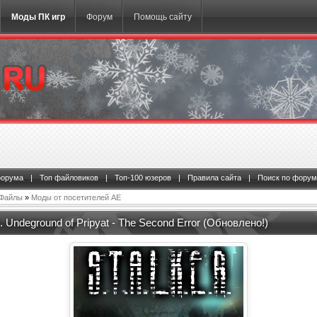
Моды ПК игр
Форум
Помощь сайту
форума
|
Топ файловиков
|
Топ-100 юзеров
|
Правила сайта
|
Поиск по форум
Файлы
»
Моды от посетителей АЕ
. Undeground of Pripyat - The Second Error (Обновлено!)