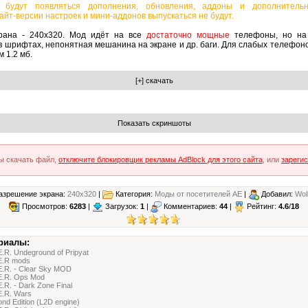
 будут появляться дополнения, обновления, аддоны и дополнител
йт-версии настроек и мини-аддонов выпускаться не будут.
рана - 240х320. Мод идёт на все
достаточно мощные
телефоны, но на
в шрифтах, непонятная мешанина на экране и др. баги. Для слабых телефоно
 1.2 мб.
ы скачать файл,
отключите блокировщик рекламы AdBlock для этого сайта
, или
зареги
зрешение экрана:
240x320
|
Категория:
Моды от посетителей АЕ
|
Добавил:
Wol
Просмотров:
6283
|
Загрузок:
1
|
Комментариев:
44
|
Рейтинг:
4.6
/
18
риалы:
E.R. Undeground of Pripyat
.E.R mods
E.R. - Clear Sky MOD
.E.R. Ops Mod
E.R. - Dark Zone Final
E.R. Wars
nd Edition (L2D engine)