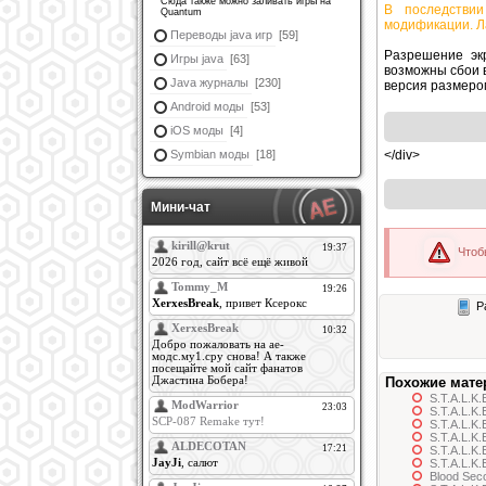
Сюда также можно заливать игры на
В последствии
Quantum
модификации. Ла
Переводы java игр
[59]
Разрешение эк
Игры java
[63]
возможны сбои 
Java журналы
[230]
версия размером
Android моды
[53]
iOS моды
[4]
Symbian моды
[18]
</div>
Мини-чат
Чтоб
Ра
Похожие мате
S.T.A.L.K.
S.T.A.L.K
S.T.A.L.K.
S.T.A.L.K
S.T.A.L.K.
S.T.A.L.K.
Blood Seco