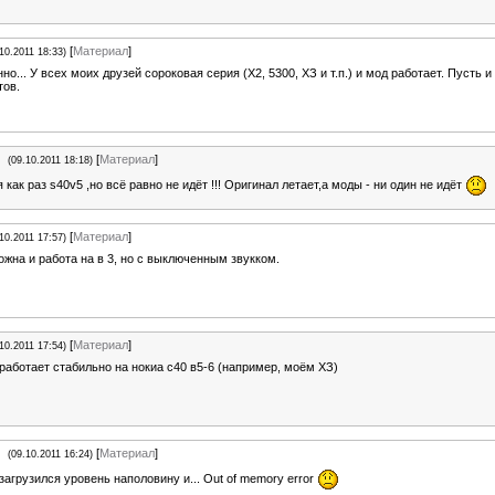
[
Материал
]
.10.2011 18:33)
но... У всех моих друзей сороковая серия (Х2, 5300, ХЗ и т.п.) и мод работает. Пусть и
тов.
[
Материал
]
(09.10.2011 18:18)
я как раз s40v5 ,но всё равно не идёт !!! Оригинал летает,а моды - ни один не идёт
[
Материал
]
.10.2011 17:57)
жна и работа на в 3, но с выключенным звукком.
[
Материал
]
.10.2011 17:54)
работает стабильно на нокиа с40 в5-6 (например, моём ХЗ)
[
Материал
]
(09.10.2011 16:24)
загрузился уровень наполовину и... Out of memory error