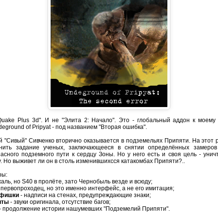
Quake Plus 3d". И не "Элита 2: Начало". Это - глобальный аддон к моему
deground of Pripyat - под названием "Вторая ошибка".
й "Сивый" Сивченко вторично оказывается в подземельях Припяти. На этот р
нить задание ученых, заключающееся в снятии определённых замеро
асного подземного пути к сердцу Зоны. Но у него есть и своя цель - унич
. Но выживет ли он в столь изменившихсся катакомбах Припяти?..
ры:
жаль, но S40 в пролёте, зато Чернобыль везде и всюду;
 первопроходец, но это именно интерфейс, а не его имитация;
 фишки
- надписи на стенах, предупреждающие знаки;
иты
- звуки оригинала, отсутствие багов;
- продолжение истории нашумевших "Подземелий Припяти".