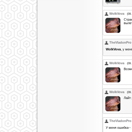
WolkVova
(09
Стран
выле
TheVladonPro
WolkVova
, у мен
WolkVova
(09
Возмо
WolkVova
(09
Лайт 
TheVladonPro
У меня ошибка-- 