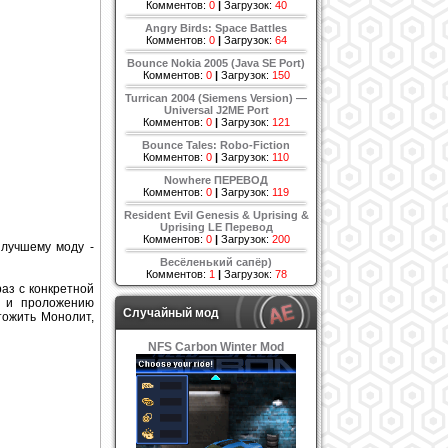
Комментов:
0
|
Загрузок:
40
Angry Birds: Space Battles
Комментов:
0
|
Загрузок:
64
Bounce Nokia 2005 (Java SE Port)
Комментов:
0
|
Загрузок:
150
Turrican 2004 (Siemens Version) —
Universal J2ME Port
Комментов:
0
|
Загрузок:
121
Bounce Tales: Robo-Fiction
Комментов:
0
|
Загрузок:
110
Nowhere ПЕРЕВОД
Комментов:
0
|
Загрузок:
119
Resident Evil Genesis & Uprising &
Uprising LE Перевод
Комментов:
0
|
Загрузок:
200
 лучшему моду -
Весёленький сапёр)
Комментов:
1
|
Загрузок:
78
аз с конкретной
в и проложению
Случайный мод
тожить Монолит,
NFS Carbon Winter Mod