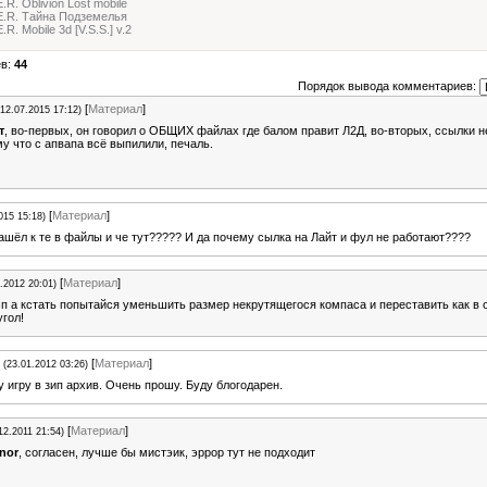
E.R. Oblivion Lost mobile
.E.R. Тайна Подземелья
.R. Mobile 3d [V.S.S.] v.2
ев:
44
Порядок вывода комментариев:
[
Материал
]
(12.07.2015 17:12)
т
, во-первых, он говорил о ОБЩИХ файлах где балом правит Л2Д, во-вторых, ссылки н
у что с апвапа всё выпилили, печаль.
[
Материал
]
015 15:18)
зашёл к те в файлы и че тут????? И да почему сылка на Лайт и фул не работают????
[
Материал
]
.2012 20:01)
п а кстать попытайся уменьшить размер некрутящегося компаса и переставить как в 
гол!
[
Материал
]
(23.01.2012 03:26)
 игру в зип архив. Очень прошу. Буду блогодарен.
[
Материал
]
12.2011 21:54)
enor
, согласен, лучше бы мистэик, эррор тут не подходит