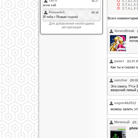
S.T.A.L.K.
S.T.A.L.K
S.T.A.L.K.E
Всего комментари
Для добавления необходима
авторизация
XerxesBreak
риан
потом
риант
(12.07.2
Как ты и сказал 
sanzhar
(20.02
Это смесь ТЧ и З
вверхний левый у
evgen4ik2012
можеш залить эту
Меченый
(21.
phir