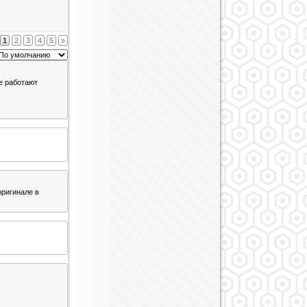
1
2
3
4
5
»
е работают
оригинале в