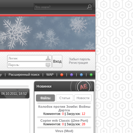
Забыл пароль
Регистрация
у
|
Расширенный поиск
|
WAP
|
|
|
|
Новинки
06.10.2011, 18:52
Файлы
Статьи
Новости
Колобок против Зомби: Войны
Дартса
Комментов:
0
|
Загрузок:
12
Copter mtk Classic (j2me Port)
Комментов:
0
|
Загрузок:
28
Virus (Mod)