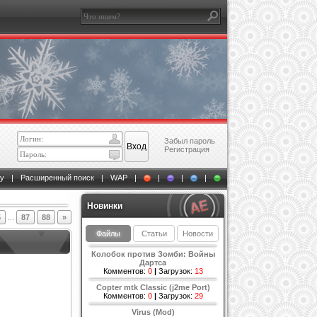
Забыл пароль
Регистрация
у
|
Расширенный поиск
|
WAP
|
|
|
|
Новинки
5
...
87
88
»
Файлы
Статьи
Новости
Колобок против Зомби: Войны
Дартса
Комментов:
0
|
Загрузок:
13
Copter mtk Classic (j2me Port)
Комментов:
0
|
Загрузок:
29
Virus (Mod)