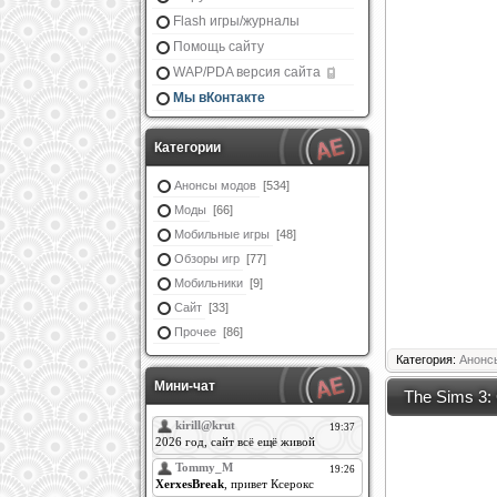
Flash игры/журналы
Помощь сайту
WAP/PDA версия сайта
Мы вКонтакте
Категории
Анонсы модов
[534]
Моды
[66]
Мобильные игры
[48]
Обзоры игр
[77]
Мобильники
[9]
Сайт
[33]
Прочее
[86]
Категория:
Анонс
Мини-чат
The Sims 3