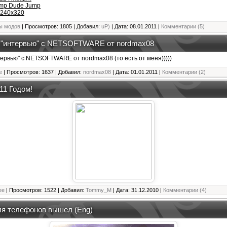
mp Dude Jump
240х320
ы модов
| Просмотров: 1805 | Добавил:
uP)
| Дата:
08.01.2011
|
Комментарии (5)
"интервью" с NETSOFTWARE от nordmax08
ервью" с NETSOFTWARE от nordmax08 (то есть от меня)))))
е
| Просмотров: 1637 | Добавил:
nordmax08
| Дата:
01.01.2011
|
Комментарии (2)
11 Годом!
ее
| Просмотров: 1522 | Добавил:
Tommy_M
| Дата:
31.12.2010
|
Комментарии (4)
ля телефонов вышел (Eng)