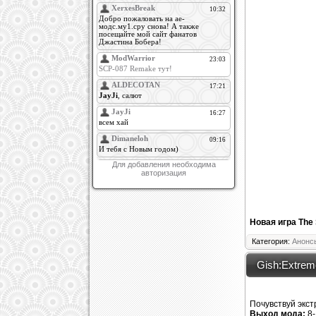
Для добавления необходима
авторизация
Новая игра The 
Категория:
Анонс
Gish:Extrem
Почувствуй экст
Выход мода:
8