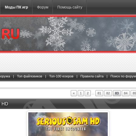
Моды ПК игр
Форум
Помощь сайту
форума
|
Топ файловиков
|
Топ-100 юзеров
|
Правила сайта
|
Поиск по форум
«
1
2
...
81
82
83
84
8
m HD