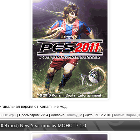
гинальная версия от Konami, не мод.
ьные игры
| Просмотров: 2794 | Добавил:
Tommy_M
| Дата:
29.12.2010
|
Комментарии (0
2009 mod) New Year mod by MOHCTP 1.0