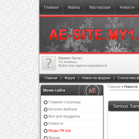
Главная
Файлы
Мастерская
Новости
Привет Гость!
Ты можешь:
Войти
или
зарегистрироваться
Главная
|
Форум
|
Новое на форуме
|
Статистика 
Главная
» Новости
Меню сайта
Главная страница
Serious Sa
Каталог файлов
Всё для моддинга
Новости
Моды ПК игр
Форум