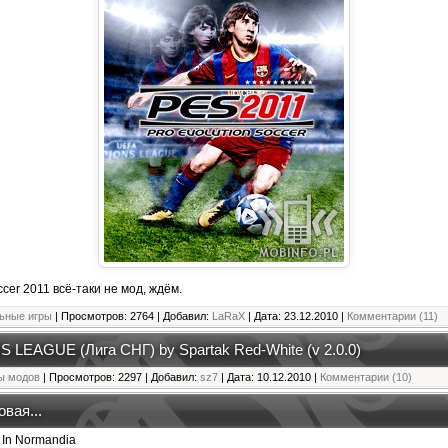
ccer 2011 всё-таки не мод, ждём.
ьные игры
| Просмотров: 2764 | Добавил:
LaRaX
| Дата:
23.12.2010
|
Комментарии (11)
S LEAGUE (Лига СНГ) by Spartak Red-White (v 2.0.0)
ы модов
| Просмотров: 2297 | Добавил:
sz7
| Дата:
10.12.2010
|
Комментарии (10)
вая...
 In Normandia