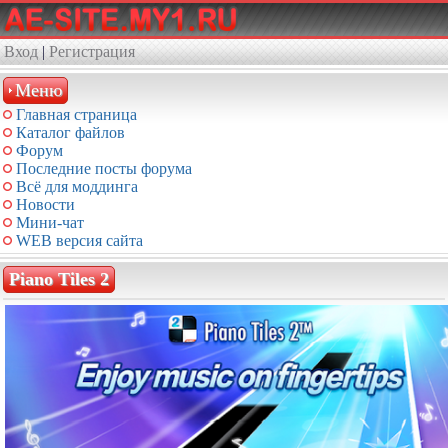
Вход
|
Регистрация
Меню
Главная страница
Каталог файлов
Форум
Последние посты форума
Всё для моддинга
Новости
Мини-чат
WEB версия сайта
Piano Tiles 2