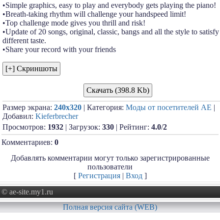
•Simple graphics, easy to play and everybody gets playing the piano!
•Breath-taking rhythm will challenge your handspeed limit!
•Top challenge mode gives you thrill and risk!
•Update of 20 songs, original, classic, bangs and all the style to satisfy
different taste.
•Share your record with your friends
Скачать (398.8 Kb)
Размер экрана:
240x320
| Категория:
Моды от посетителей АЕ
|
Добавил:
Kieferbrecher
Просмотров:
1932
| Загрузок:
330
| Рейтинг:
4.0
/
2
Комментариев:
0
Добавлять комментарии могут только зарегистрированные
пользователи
[
Регистрация
|
Вход
]
© ae-site.my1.ru
Полная версия сайта (WEB)