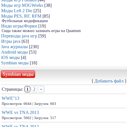
Моды игр M3GWorks
[38]
Моды Left 2 Die
[25]
Моды PES, RF, RFM
[85]
Футбольные модификации
Инди игры/Форки
[19]
Сюда также можно заливать игры на Quantum
Переводы java игр
[59]
Игры java
[63]
Java журналы
[230]
Android моды
[53]
iOS моды
[4]
Symbian моды
[18]
Symbian моды
[
Добавить файл
]
Страницы:
1
2
»
WWE''13
Просмотров: 6644 | Загрузок: 603
WWE vs TNA 2013
Просмотров: 5662 | Загрузок: 517
WWE vs TNA 2012