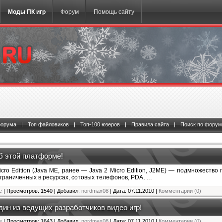
Моды ПК игр
Форум
Помощь сайту
форума
|
Топ файловиков
|
Топ-100 юзеров
|
Правила сайта
|
Поиск по форум
об этой платформе!
Micro Edition (Java ME, ранее — Java 2 Micro Edition, J2ME) — подмножеств
ограниченных в ресурсах, сотовых телефонов, PDA, …
е
| Просмотров: 1540 | Добавил:
nordmax08
| Дата:
07.11.2010
|
Комментарии (0)
один из ведущих разработчиков видео игр!
е
| Просмотров: 1643 | Добавил:
nordmax08
| Дата:
07.11.2010
|
Комментарии (0)