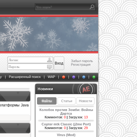
Забыл пароль
Регистрация
у
|
Расширенный поиск
|
WAP
|
|
|
|
Новинки
Файлы
Статьи
Новости
о платформы Java
Колобок против Зомби: Войны
Дартса
Комментов:
0
|
Загрузок:
13
Copter mtk Classic (j2me Port)
Комментов:
0
|
Загрузок:
29
Virus (Mod)