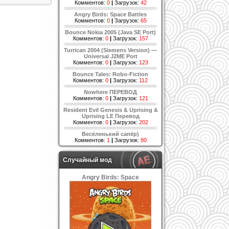
Комментов:
0
|
Загрузок:
42
Angry Birds: Space Battles
Комментов:
0
|
Загрузок:
65
Bounce Nokia 2005 (Java SE Port)
Комментов:
0
|
Загрузок:
157
Turrican 2004 (Siemens Version) —
Universal J2ME Port
Комментов:
0
|
Загрузок:
123
Bounce Tales: Robo-Fiction
Комментов:
0
|
Загрузок:
112
Nowhere ПЕРЕВОД
Комментов:
0
|
Загрузок:
121
Resident Evil Genesis & Uprising &
Uprising LE Перевод
Комментов:
0
|
Загрузок:
202
Весёленький сапёр)
Комментов:
1
|
Загрузок:
80
Случайный мод
Angry Birds: Space