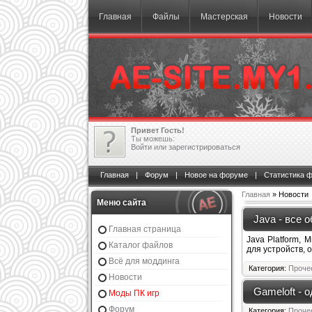
Главная
Файлы
Мастерская
Новости
Привет Гость!
Ты можешь:
Войти
или
зарегистрироваться
Главная
|
Форум
|
Новое на форуме
|
Статистика 
Главная
» Новости
Меню сайта
Java - все 
Главная страница
Java Platform, 
Каталог файлов
для устройств, 
Всё для моддинга
Категория:
Проче
Новости
Gameloft - 
Моды ПК игр
Форум
Категория:
Проче