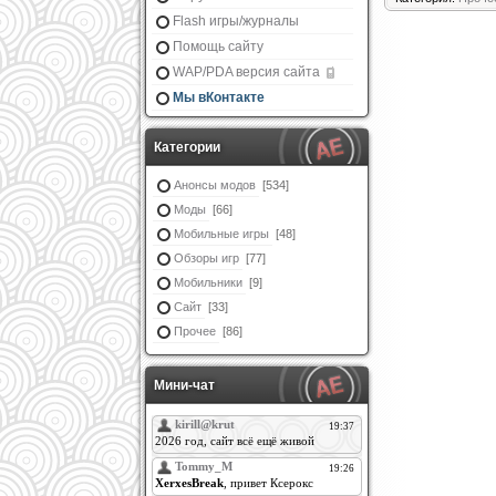
Flash игры/журналы
Помощь сайту
WAP/PDA версия сайта
Мы вКонтакте
Категории
Анонсы модов
[534]
Моды
[66]
Мобильные игры
[48]
Обзоры игр
[77]
Мобильники
[9]
Сайт
[33]
Прочее
[86]
Мини-чат