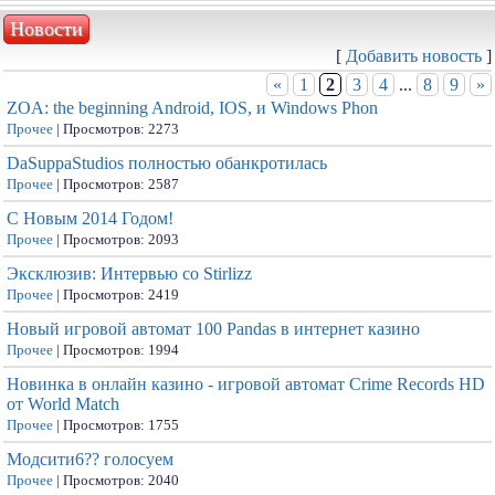
Новости
[
Добавить новость
]
«
1
2
3
4
...
8
9
»
ZOA: the beginning Android, IOS, и Windows Phon
Прочее
| Просмотров: 2273
DaSuppaStudios полностью обанкротилась
Прочее
| Просмотров: 2587
С Новым 2014 Годом!
Прочее
| Просмотров: 2093
Эксклюзив: Интервью со Stirlizz
Прочее
| Просмотров: 2419
Новый игровой автомат 100 Pandas в интернет казино
Прочее
| Просмотров: 1994
Новинка в онлайн казино - игровой автомат Crime Records HD
от World Match
Прочее
| Просмотров: 1755
Модсити6?? голосуем
Прочее
| Просмотров: 2040