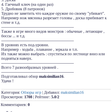
4. Гаечный ключ (на один раз)
5. Дробовик (8 патронов)
Трудно не заметить что каждое оружие по своему ''убивает''.
Например нож мясника разрезает головы , доска прибивает к
стене и т.д.
----------------------------------------------------------
Также в игре много видов монстров : обычные , летающие ,
боссы ... и т.д.
----------------------------------------------------------
В уровнях есть под-уровни.
Например - ходьба , плавание , зеркала и т.п.
Их также можно выбрать : спуститься по лестнице вниз или
подняться наверх.
----------------------------------------------------------
Всего 7 разнообразных уровней .
----------------------------------------------------------
Подготавливал обзор
maksimilian16
.
Удачи !
Категория:
Обзоры игр
| Добавил:
maksimilian16
Просмотров:
1708
| Рейтинг:
5.0
/
2
Комментариев:
0