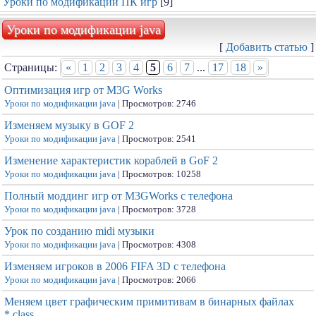
Уроки по модификации ПК игр
[9]
Уроки по модификации java
[
Добавить статью
]
Страницы:
«
1
2
3
4
5
6
7
...
17
18
»
Оптимизация игр от M3G Works
Уроки по модификации java
| Просмотров: 2746
Изменяем музыку в GOF 2
Уроки по модификации java
| Просмотров: 2541
Изменение характеристик кораблей в GoF 2
Уроки по модификации java
| Просмотров: 10258
Полный моддинг игр от M3GWorks с телефона
Уроки по модификации java
| Просмотров: 3728
Урок по созданию midi музыки
Уроки по модификации java
| Просмотров: 4308
Изменяем игроков в 2006 FIFA 3D с телефона
Уроки по модификации java
| Просмотров: 2066
Меняем цвет графическим примитивам в бинарных файлах
*.class