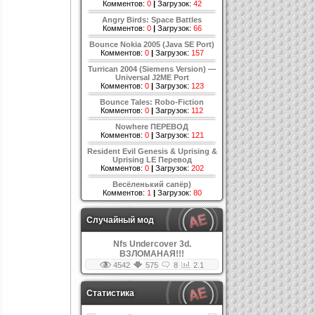
Комментов:
0
|
Загрузок:
42
Angry Birds: Space Battles
Комментов:
0
|
Загрузок:
66
Bounce Nokia 2005 (Java SE Port)
Комментов:
0
|
Загрузок:
157
Turrican 2004 (Siemens Version) —
Universal J2ME Port
Комментов:
0
|
Загрузок:
123
Bounce Tales: Robo-Fiction
Комментов:
0
|
Загрузок:
112
Nowhere ПЕРЕВОД
Комментов:
0
|
Загрузок:
121
Resident Evil Genesis & Uprising &
Uprising LE Перевод
Комментов:
0
|
Загрузок:
202
Весёленький сапёр)
Комментов:
1
|
Загрузок:
80
Случайный мод
Nfs Undercover 3d.
ВЗЛОМАНАЯ!!!
4542
575
8
2.1
Статистика