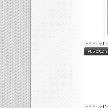
Android моды
| Пр
PES 2012 (se
Android моды
| Пр