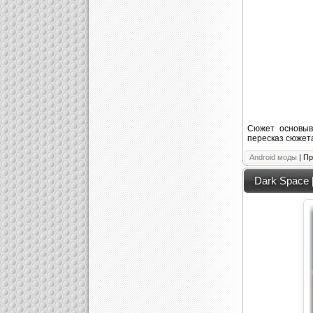
Сюжет основыва
пересказ сюжет
Android моды
| Пр
Dark Space