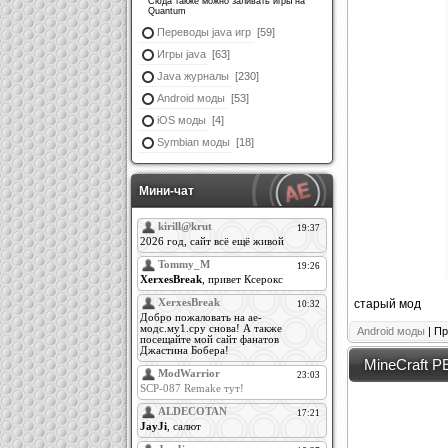
Сюда также можно заливать игры на
Quantum
Переводы java игр
[59]
Игры java
[63]
Java журналы
[230]
Android моды
[53]
iOS моды
[4]
Symbian моды
[18]
Мини-чат
старый мод
Android моды
| Пр
MineCraft PE