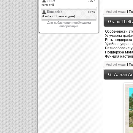
Android моды
| Пр
Grand Theft 
Для добавления необходима
авторизация
Особенности эт
Улучшена графи
Есть поддержка 
Удобное управл
Разнообразие уп
Поддержка Мога
Функция настрой
Android моды
| Пр
GTA: San And