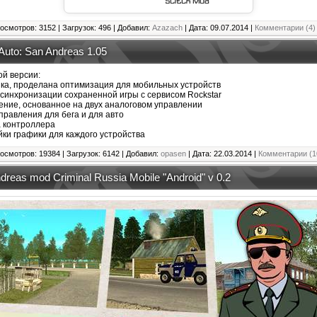
осмотров: 3152 | Загрузок: 496 | Добавил:
Azazach
| Дата:
09.07.2014
|
Комментарии (4)
Auto: San Andreas 1.05
ой версии:
ка, проделана оптимизация для мобильных устройств
синхронизации сохраненной игры с сервисом Rockstar
ение, основанное на двух аналоговом управлении
равления для бега и для авто
 контроллера
ки графики для каждого устройства
осмотров: 19384 | Загрузок: 6142 | Добавил:
opasen
| Дата:
22.03.2014
|
Комментарии (1
reas mod Criminal Russia Mobile "Android" v 0.2