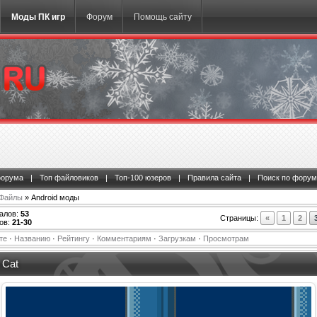
Моды ПК игр
Форум
Помощь сайту
форума
|
Топ файловиков
|
Топ-100 юзеров
|
Правила сайта
|
Поиск по форум
Файлы
» Android моды
иалов:
53
Страницы:
«
1
2
ов:
21-30
те
·
Названию
·
Рейтингу
·
Комментариям
·
Загрузкам
·
Просмотрам
 Cat