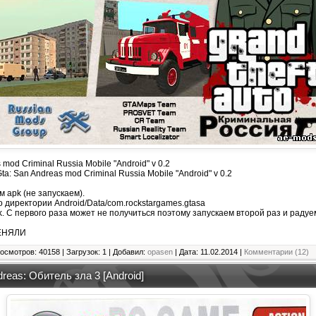
 mod Criminal Russia Mobile "Android" v 0.2
a: San Andreas mod Criminal Russia Mobile "Android" v 0.2
м apk (не запускаем).
о директории Android/Data/com.rockstargames.gtasa
k. С первого раза может не получиться поэтому запускаем второй раз и радуе
ЕНЯЛИ
осмотров: 40158 | Загрузок: 1 | Добавил:
opasen
| Дата:
11.02.2014
|
Комментарии (12)
reas: Обитель зла 3 [Android]