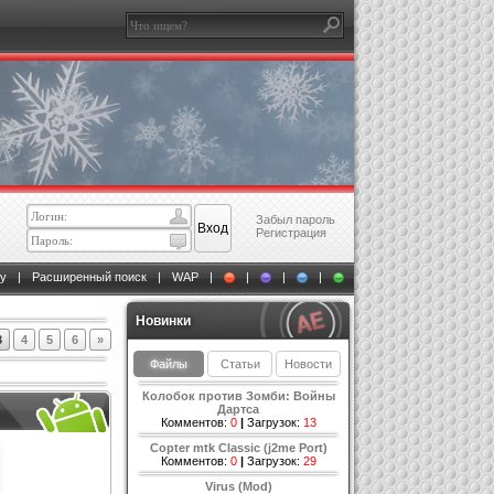
Забыл пароль
Регистрация
у
|
Расширенный поиск
|
WAP
|
|
|
|
Новинки
3
4
5
6
»
Файлы
Статьи
Новости
Колобок против Зомби: Войны
Дартса
Комментов:
0
|
Загрузок:
13
Copter mtk Classic (j2me Port)
Комментов:
0
|
Загрузок:
29
Virus (Mod)