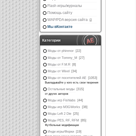
Flash игры/журналы
Помощь сайту
WAP/PDA версия сайта
Мы вКонтакте
Категории
Моды от phirenor
[22]
Моды от Tommy_M
[27]
Моды от F.M.R
[8]
Моды от Wixel
[34]
Моды от посетителей АЕ
[1053]
Выкладывайте у кого есть свои творения
Остальные моды
[315]
от других авторов
Моды игр Fishlabs
[44]
Моды игр M3GWorks
[38]
Моды Left 2 Die
[25]
Моды PES, RF, RFM
[85]
Футбольные модификации
Инди игры/Форки
[19]