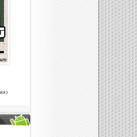
мся:)