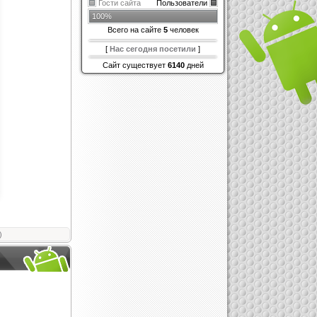
Гости сайта
Пользователи
100%
Всего на сайте
5
человек
[
Нас сегодня посетили
]
Сайт существует
6140
дней
)