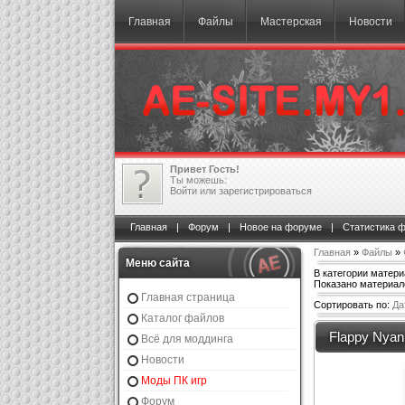
Главная
Файлы
Мастерская
Новости
Привет Гость!
Ты можешь:
Войти
или
зарегистрироваться
Главная
|
Форум
|
Новое на форуме
|
Статистика 
Главная
»
Файлы
»
Меню сайта
В категории матер
Показано материал
Главная страница
Сортировать по:
Да
Каталог файлов
Flappy Nyan
Всё для моддинга
Новости
Моды ПК игр
Форум