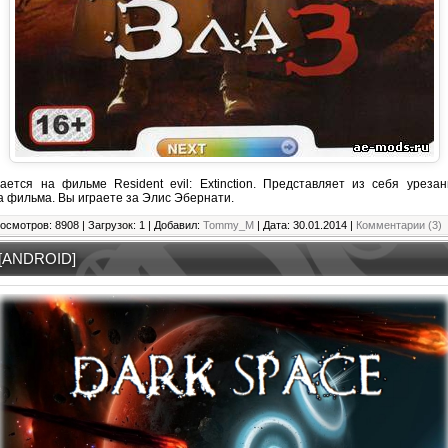
ется на фильме Resident evil: Extinction. Представляет из себя уреза
а фильма. Вы играете за Элис Эбернати.
осмотров: 8908 | Загрузок: 1 | Добавил:
Tommy_M
| Дата:
30.01.2014
|
Комментарии (3)
 [ANDROID]