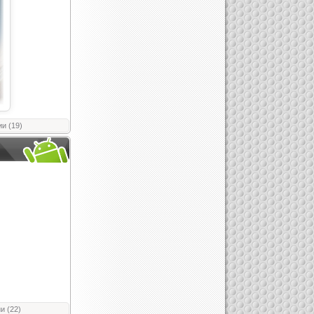
и (19)
и (22)