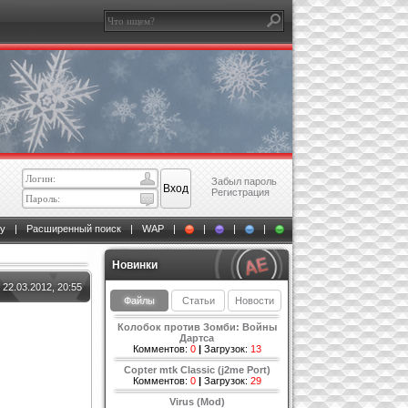
Забыл пароль
Регистрация
у
|
Расширенный поиск
|
WAP
|
|
|
|
Новинки
22.03.2012, 20:55
Файлы
Статьи
Новости
Колобок против Зомби: Войны
Дартса
Комментов:
0
|
Загрузок:
13
Copter mtk Classic (j2me Port)
Комментов:
0
|
Загрузок:
29
Virus (Mod)