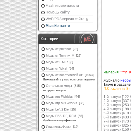
Flash игры/журналы
Помощь сайту
WAP/PDA версия сайта
Мы вКонтакте
Категории
Моды от phirenor
[22]
Моды от Tommy_M
[27]
Моды от F.M.R
[8]
Моды от Wixel
[34]
Империя
^^^ИН
Моды от посетителей АЕ
[1053]
Выкладывайте у кого есть свои творения
Журнал о
необы
Также в разделе
Остальные моды
[315]
П.С. скрин из 8-
от других авторов
Моды игр Fishlabs
[44]
1-й выпуск [122 
2-й выпуск [337 
Моды игр M3GWorks
[38]
3-й выпуск [253 
4-й выпуск [198 
Моды Left 2 Die
[25]
5-й выпуск [419 
Моды PES, RF, RFM
[85]
6-й выпуск [433 
Футбольные модификации
7-й выпуск [473 
8-й выпуск [325 
Инди игры/Форки
[19]
9-й выпуск [150 