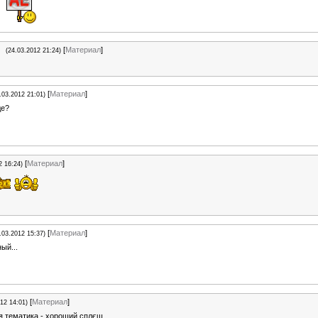
[
Материал
]
(24.03.2012 21:24)
[
Материал
]
.03.2012 21:01)
де?
[
Материал
]
2 16:24)
[
Материал
]
.03.2012 15:37)
ый...
[
Материал
]
12 14:01)
я тематика - хороший сплєш