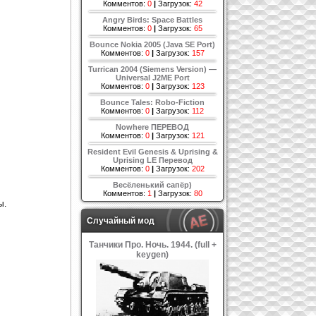
Комментов:
0
|
Загрузок:
42
Angry Birds: Space Battles
Комментов:
0
|
Загрузок:
65
Bounce Nokia 2005 (Java SE Port)
Комментов:
0
|
Загрузок:
157
Turrican 2004 (Siemens Version) —
Universal J2ME Port
Комментов:
0
|
Загрузок:
123
Bounce Tales: Robo-Fiction
Комментов:
0
|
Загрузок:
112
Nowhere ПЕРЕВОД
Комментов:
0
|
Загрузок:
121
Resident Evil Genesis & Uprising &
Uprising LE Перевод
Комментов:
0
|
Загрузок:
202
Весёленький сапёр)
Комментов:
1
|
Загрузок:
80
ы.
Случайный мод
Танчики Про. Ночь. 1944. (full +
keygen)