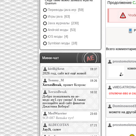
Сюда также можно заливать игры на
Продолжение
С
Quantum
Переводы java игр
[59]
Чтоб
Игры java
[63]
Java журналы
[230]
Android моды
[53]
Р
iOS моды
[4]
Symbian моды
[18]
Всего комментари
Мини-чат
prostomoloto
коме
vMEGATRONv
отключи ево и ск
Dominowood3
можете на другой
prostomoloto