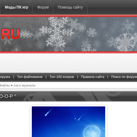
Моды ПК игр
Форум
Помощь сайту
форума
|
Топ файловиков
|
Топ-100 юзеров
|
Правила сайта
|
Поиск по форум
Файлы
»
Java журналы
O-O-P ^