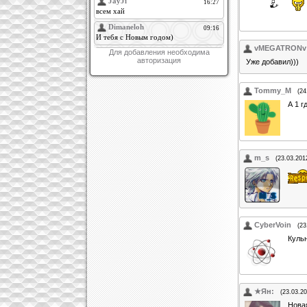
vMEGATRONv
Для добавления необходима
авторизация
Уже добавил)))
Tommy_M
(24
А 1 г
m_s
(23.03.201
CyberVoin
(23
Кульн
★Ян:
(23.03.20
Нова