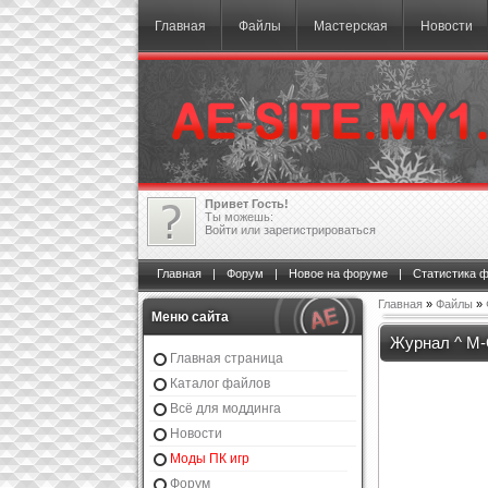
Главная
Файлы
Мастерская
Новости
Привет Гость!
Ты можешь:
Войти
или
зарегистрироваться
Главная
|
Форум
|
Новое на форуме
|
Статистика 
Главная
»
Файлы
»
Меню сайта
Журнал ^ M-
Главная страница
Каталог файлов
Всё для моддинга
Новости
Моды ПК игр
Форум