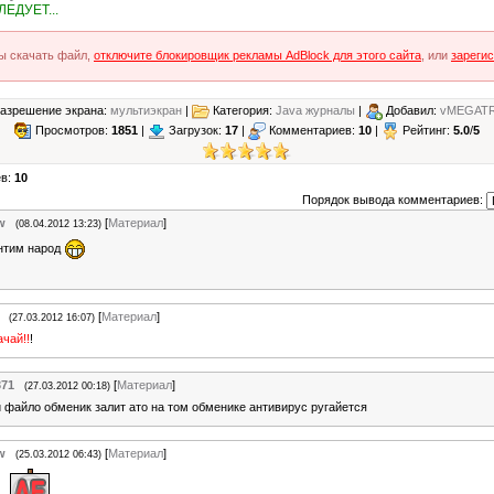
ЛЕДУЕТ...
ы скачать файл,
отключите блокировщик рекламы AdBlock для этого сайта
, или
зареги
азрешение экрана:
мультиэкран
|
Категория:
Java журналы
|
Добавил:
vMEGAT
Просмотров:
1851
|
Загрузок:
17
|
Комментариев:
10
|
Рейтинг:
5.0
/
5
ев:
10
Порядок вывода комментариев:
w
[
Материал
]
(08.04.2012 13:23)
нтим народ
[
Материал
]
(27.03.2012 16:07)
ачай!!
!
71
[
Материал
]
(27.03.2012 00:18)
 файло обменик залит ато на том обменике антивирус ругайется
w
[
Материал
]
(25.03.2012 06:43)