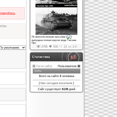
стрируйтесь
.
RONv
По многочисленным просьбам (
)
выпущена полная версия мода Танчики
Про.
3796
535
13
2.4
Статистика
Гости сайта
Пользователи
100%
Всего на сайте
3
человека
[
Нас сегодня посетили
]
Сайт существует
6139
дней