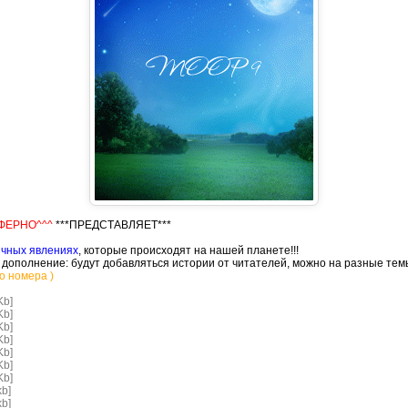
ФЕРНО^^^
***ПРЕДСТАВЛЯЕТ***
чных явлениях
, которые происходят на нашей планете!!!
 дополнение: будут добавляться истории от читателей, можно на разные тем
го номера )
Kb]
Kb]
Kb]
Kb]
Kb]
Kb]
Kb]
kb]
kb]