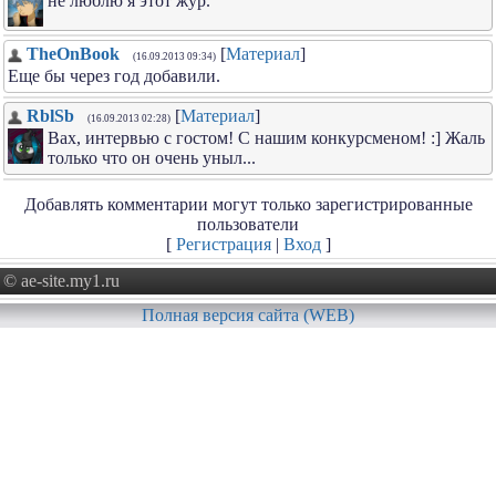
не люблю я этот жур.
TheOnBook
[
Материал
]
(16.09.2013 09:34)
Еще бы через год добавили.
RblSb
[
Материал
]
(16.09.2013 02:28)
Вах, интервью с гостом! С нашим конкурсменом! :] Жаль
только что он очень уныл...
Добавлять комментарии могут только зарегистрированные
пользователи
[
Регистрация
|
Вход
]
© ae-site.my1.ru
Полная версия сайта (WEB)