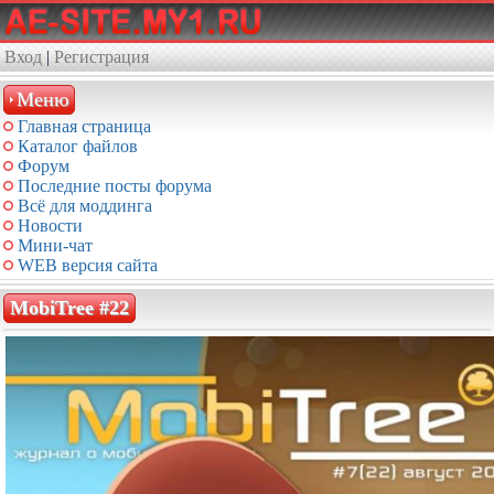
Вход
|
Регистрация
Меню
Главная страница
Каталог файлов
Форум
Последние посты форума
Всё для моддинга
Новости
Мини-чат
WEB версия сайта
MobiTree #22