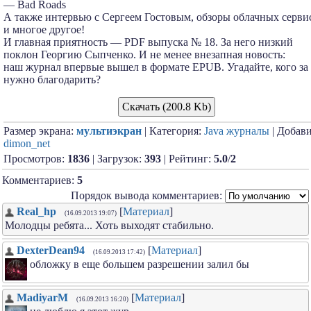
— Bad Roads
А также интервью с Сергеем Гостовым, обзоры облачных серви
и многое другое!
И главная приятность — PDF выпуска № 18. За него низкий
поклон Георгию Сыпченко. И не менее внезапная новость:
наш журнал впервые вышел в формате EPUB. Угадайте, кого за 
нужно благодарить?
Скачать (200.8 Kb)
Размер экрана:
мультиэкран
| Категория:
Java журналы
| Добави
dimon_net
Просмотров:
1836
| Загрузок:
393
| Рейтинг:
5.0
/
2
Комментариев:
5
Порядок вывода комментариев:
Real_hp
[
Материал
]
(16.09.2013 19:07)
Молодцы ребята... Хоть выходят стабильно.
DexterDean94
[
Материал
]
(16.09.2013 17:42)
обложку в еще большем разрешении залил бы
MadiyarM
[
Материал
]
(16.09.2013 16:20)