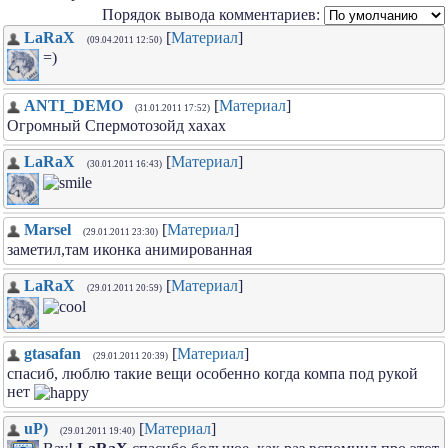
Порядок вывода комментариев:
LaRaX
[
Материал
]
(09.04.2011 12:50)
=)
ANTI_DEMO
[
Материал
]
(31.01.2011 17:52)
Огромный Спермотозойд хахах
LaRaX
[
Материал
]
(30.01.2011 16:43)
Marsel
[
Материал
]
(29.01.2011 23:30)
заметил,там иконка анимированная
LaRaX
[
Материал
]
(29.01.2011 20:59)
gtasafan
[
Материал
]
(29.01.2011 20:39)
спасиб, люблю такие вещи особенно когда компа под рукой
нет
uP)
[
Материал
]
(29.01.2011 19:40)