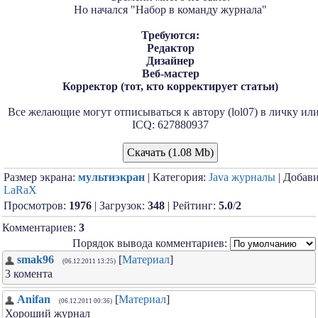
Но начался "Набор в команду журнала"
Требуются:
Редактор
Дизайнер
Веб-мастер
Корректор (тот, кто корректирует статьи)
Все желающие могут отписываться к автору (lol07) в личку или
ICQ: 627880937
Скачать (1.08 Mb)
Размер экрана:
мультиэкран
| Категория:
Java журналы
| Добави
LaRaX
Просмотров:
1976
| Загрузок:
348
| Рейтинг:
5.0
/
2
Комментариев:
3
Порядок вывода комментариев:
smak96
[
Материал
]
(06.12.2011 13:25)
3 комента
Anifan
[
Материал
]
(06.12.2011 00:36)
Хороший журнал