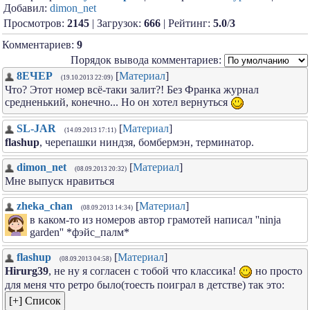
Добавил:
dimon_net
Просмотров:
2145
| Загрузок:
666
| Рейтинг:
5.0
/
3
Комментариев:
9
Порядок вывода комментариев:
8ЕЧЕР
[
Материал
]
(19.10.2013 22:09)
Что? Этот номер всё-таки залит?! Без Франка журнал
средненький, конечно... Но он хотел вернуться
SL-JAR
[
Материал
]
(14.09.2013 17:11)
flashup
, черепашки ниндзя, бомбермэн, терминатор.
dimon_net
[
Материал
]
(08.09.2013 20:32)
Мне выпуск нравиться
zheka_chan
[
Материал
]
(08.09.2013 14:34)
в каком-то из номеров автор грамотей написал ''ninja
garden'' *фэйс_палм*
flashup
[
Материал
]
(08.09.2013 04:58)
Hirurg39
, не ну я согласен с тобой что классика!
но просто
для меня что ретро было(тоесть поиграл в детстве) так это: