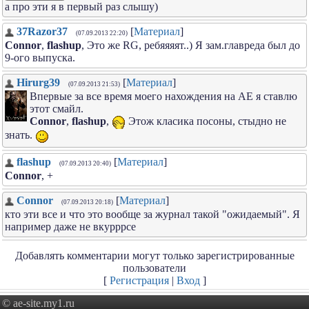
а про эти я в первый раз слышу)
37Razor37
[
Материал
]
(07.09.2013 22:20)
Connor
,
flashup
, Это же RG, ребяяяят..) Я зам.главреда был до
9-ого выпуска.
Hirurg39
[
Материал
]
(07.09.2013 21:53)
Впервые за все время моего нахождения на АЕ я ставлю
этот смайл.
Connor
,
flashup
,
Этож класика посоны, стыдно не
знать.
flashup
[
Материал
]
(07.09.2013 20:40)
Connor
, +
Connor
[
Материал
]
(07.09.2013 20:18)
кто эти все и что это вообще за журнал такой "ожидаемый". Я
например даже не вкурррсе
Добавлять комментарии могут только зарегистрированные
пользователи
[
Регистрация
|
Вход
]
© ae-site.my1.ru