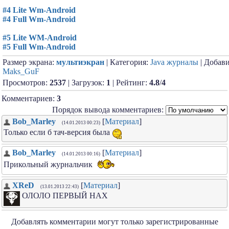
#4 Lite Wm-Android
#4 Full Wm-Android
#5 Lite WM-Android
#5 Full Wm-Android
Размер экрана:
мультиэкран
| Категория:
Java журналы
| Добави
Maks_GuF
Просмотров:
2537
| Загрузок:
1
| Рейтинг:
4.8
/
4
Комментариев:
3
Порядок вывода комментариев:
Bob_Marley
[
Материал
]
(14.01.2013 00:23)
Только если б тач-версия была
Bob_Marley
[
Материал
]
(14.01.2013 00:16)
Прикольный журнальчик
XReD
[
Материал
]
(13.01.2013 22:43)
ОЛОЛО ПЕРВЫЙ НАХ
Добавлять комментарии могут только зарегистрированные