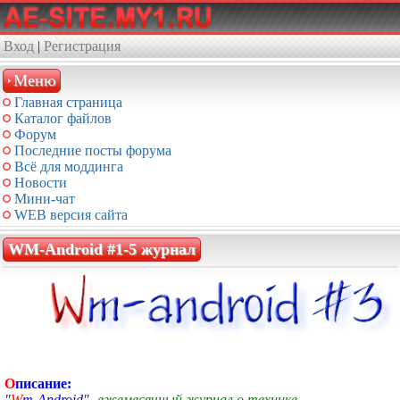
Вход
|
Регистрация
Меню
Главная страница
Каталог файлов
Форум
Последние посты форума
Всё для моддинга
Новости
Мини-чат
WEB версия сайта
WM-Android #1-5 журнал
О
писание:
"
W
m-Android
"
- ежемесячный журнал о технике.