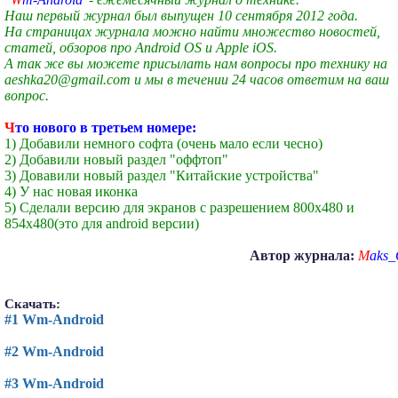
Наш первый журнал был выпущен 10 сентября 2012 года.
На страницах журнала можно найти множество новостей,
статей, обзоров про Android OS и Apple iOS.
А так же вы можете присылать нам вопросы про технику на
aeshka20@gmail.com и мы в течении 24 часов ответим на ваш
вопрос.
Ч
то нового в третьем номере:
1) Добавили немного софта (очень мало если чесно)
2) Добавили новый раздел "оффтоп"
3) Довавили новый раздел "Китайские устройства"
4) У нас новая иконка
5) Сделали версию для экранов с разрешением 800x480 и
854x480(это для android версии)
Автор журнала:
M
aks
Скачать:
#1 Wm-Android
#2 Wm-Android
#3 Wm-Android