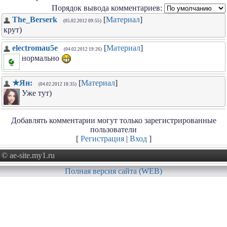
Порядок вывода комментариев:
The_Berserk
[
Материал
]
(05.02.2012 09:55)
крут)
electromau5e
[
Материал
]
(04.02.2012 19:26)
нормально
★Ян:
[
Материал
]
(04.02.2012 18:35)
Уже тут)
Добавлять комментарии могут только зарегистрированные
пользователи
[
Регистрация
|
Вход
]
© ae-site.my1.ru
Полная версия сайта (WEB)