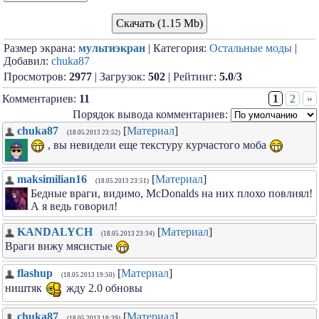
Скачать (1.15 Mb)
Размер экрана:
мультиэкран
| Категория:
Остальные моды
|
Добавил:
chuka87
Просмотров:
2977
| Загрузок:
502
| Рейтинг:
5.0
/
3
Комментариев:
11
1
2
»
Порядок вывода комментариев:
chuka87
[
Материал
]
(18.05.2013 23:52)
, вы невидели еще текстуру курчастого моба
maksimilian16
[
Материал
]
(18.05.2013 23:51)
Бедные враги, видимо, McDonalds на них плохо повлиял!
А я ведь говорил!
KANDALYCH
[
Материал
]
(18.05.2013 23:34)
Враги вижу мясистые
flashup
[
Материал
]
(18.05.2013 19:50)
ништяк
жду 2.0 обновы
chuka87
[
Материал
]
(18.05.2013 18:39)