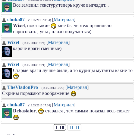
Все,заменил текстуру,теперь круче выглядит...
chuka87
[
Материал
]
(18.05.2013 18:34)
Wixel
, пока такие
мне бы чертеж правильно
нарисовать , увы , плохо получаеться)
Wixel
[
Материал
]
(18.05.2013 18:24)
кароче враги смешные)
Wixel
[
Материал
]
(18.05.2013 18:21)
Старые враги лучше были, а то курицы мутанты какие то
TheVladonPro
[
Материал
]
(18.05.2013 17:29)
Скрины поражают воображение
chuka87
[
Материал
]
(18.05.2013 17:16)
Debastator
,
старался , тем самым показал весь сюжет
1-10
11-11