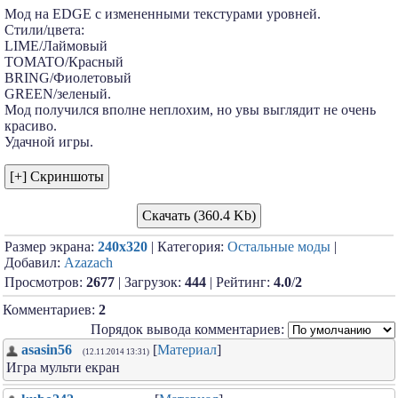
Мод на EDGE с измененными текстурами уровней.
Стили/цвета:
LIME/Лаймовый
TOMATO/Красный
BRING/Фиолетовый
GREEN/зеленый.
Мод получился вполне неплохим, но увы выглядит не очень
красиво.
Удачной игры.
Скачать (360.4 Kb)
Размер экрана:
240x320
| Категория:
Остальные моды
|
Добавил:
Azazach
Просмотров:
2677
| Загрузок:
444
| Рейтинг:
4.0
/
2
Комментариев:
2
Порядок вывода комментариев:
asasin56
[
Материал
]
(12.11.2014 13:31)
Игра мульти екран