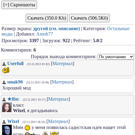
Скачать (350.0 Kb)
Скачать (506.5Кб)
Размер экрана:
другой (см. описание)
| Категория:
Остальные
моды
| Добавил:
Amoh77
Просмотров:
3397
| Загрузок:
922
| Рейтинг:
5.0
/
2
Комментариев:
6
Порядок вывода комментариев:
Userfull
[
Материал
]
(13.11.2011 01:02)
smak96
[
Материал
]
(12.11.2011 19:46)
Хороший мод
★Ян:
[
Материал
]
(12.11.2011 19:17)
класс
Wixel
, я догадываюсь
Wixel
[
Материал
]
(12.11.2011 18:53)
Ммм
у меня появилась садистская идея нащет этой
игры