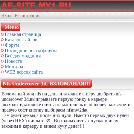
Вход
|
Регистрация
Меню
Главная страница
Каталог файлов
Форум
Последние посты форума
Всё для моддинга
Новости
Мини-чат
WEB версия сайта
Nfs Undercover 3d. ВЗЛОМАНАЯ!!!
Взломаный мод nfs на деньги.заходите в игру ,выбрать nfs
undercover 3d.выигрываете первую гонку в карьере
,выходите,заходите опять только теперь в art money.нажымаете
правую софт кнопку выбираем nfsmw2dat
Там будет буквы,а после них нули. Вместо первых двух нулеи
(через HEX) пишыте 39 . Выходим опять запускаем игру
заходим в карьеру и видем кучу денег!!!