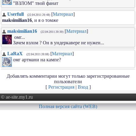
"ВЗЛОМ" твой фанат
Userfull
[
Материал
]
(22.04.2011 20:48)
maksimilian16
, и я о томже
maksimilian16
[
Материал
]
(22.04.2011 20:30)
омг...
Зачем взлом ? Он в ундеркавере не нужен...
LaRaX
[
Материал
]
(22.04.2011 20:08)
омг артмани на кампе?
Добавлять комментарии могут только зарегистрированные
пользователи
[
Регистрация
|
Вход
]
© ae-site.my1.ru
Полная версия сайта (WEB)