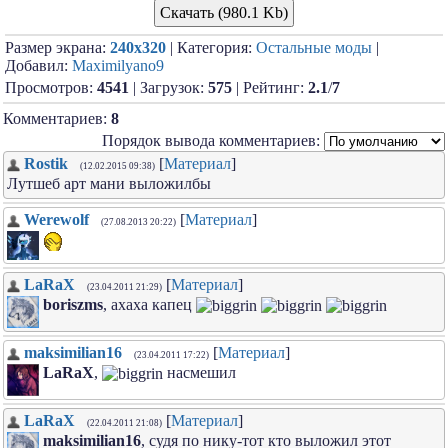
Скачать (980.1 Kb)
Размер экрана:
240x320
| Категория:
Остальные моды
|
Добавил:
Maximilyano9
Просмотров:
4541
| Загрузок:
575
| Рейтинг:
2.1
/
7
Комментариев:
8
Порядок вывода комментариев:
Rostik
[
Материал
]
(12.02.2015 09:38)
Лутшеб арт мани выложилбы
Werewolf
[
Материал
]
(27.08.2013 20:22)
LaRaX
[
Материал
]
(23.04.2011 21:29)
boriszms
, ахаха капец
maksimilian16
[
Материал
]
(23.04.2011 17:22)
LaRaX
,
насмешил
LaRaX
[
Материал
]
(22.04.2011 21:08)
maksimilian16
, судя по нику-тот кто выложил этот