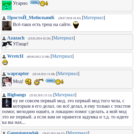
Угарно
ПростоЙ_МобильниК
[
Материал
]
(28.07.2016 10:45)
Всё-таки есть треш на сайте.
Azazach
[
Материал
]
(23.05.2014 16:26)
УГище!
WretcH
[
Материал
]
(09.04.2012 12:08)
wapraptor
[
Материал
]
(29.10.2011 11:08)
Мод!
Bigbangs
[
Материал
]
(25.02.2011 21:15)
ну не совсем первый мод. это первый мод того чела, с
которым я его делал. он всё делал, я ему только с текстом
помог, мелодию нашёл, и локацию помог сделать. а мой мод
это не первый. а если вам не нравится задумка и т.д. то идите
ка вы нах...
Gangstaprodak
[
Материал
]
(20.02.2011 04:32)