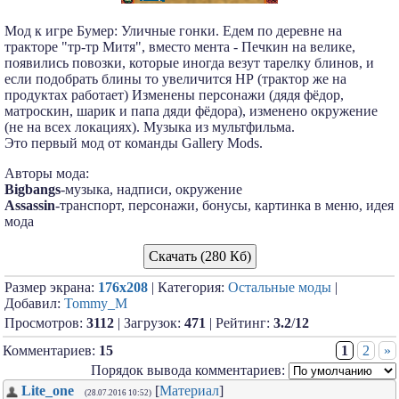
Мод к игре Бумер: Уличные гонки. Едем по деревне на
тракторе "тр-тр Митя", вместо мента - Печкин на велике,
появились повозки, которые иногда везут тарелку блинов, и
если подобрать блины то увеличится НР (трактор же на
продуктах работает) Изменены персонажи (дядя фёдор,
матроскин, шарик и папа дяди фёдора), изменено окружение
(не на всех локациях). Музыка из мультфильма.
Это первый мод от команды Gallery Mods.
Авторы мода:
Bigbangs
-музыка, надписи, окружение
Assassin
-транспорт, персонажи, бонусы, картинка в меню, идея
мода
Скачать (280 Кб)
Размер экрана:
176x208
| Категория:
Остальные моды
|
Добавил:
Tommy_M
Просмотров:
3112
| Загрузок:
471
| Рейтинг:
3.2
/
12
Комментариев:
15
1
2
»
Порядок вывода комментариев:
Lite_one
[
Материал
]
(28.07.2016 10:52)