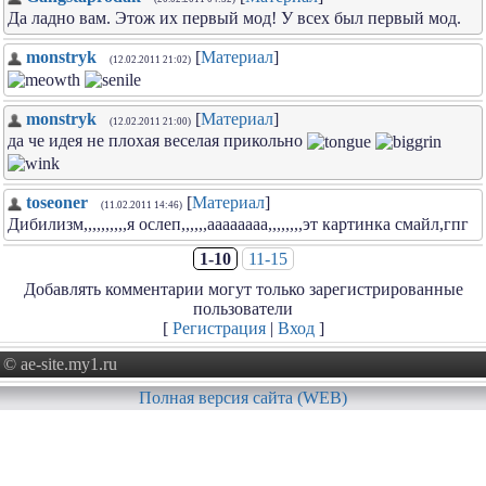
Да ладно вам. Этож их первый мод! У всех был первый мод.
monstryk
[
Материал
]
(12.02.2011 21:02)
monstryk
[
Материал
]
(12.02.2011 21:00)
да че идея не плохая веселая прикольно
toseoner
[
Материал
]
(11.02.2011 14:46)
Дибилизм,,,,,,,,,,я ослеп,,,,,,аааааааа,,,,,,,,эт картинка смайл,гпг
1-10
11-15
Добавлять комментарии могут только зарегистрированные
пользователи
[
Регистрация
|
Вход
]
© ae-site.my1.ru
Полная версия сайта (WEB)