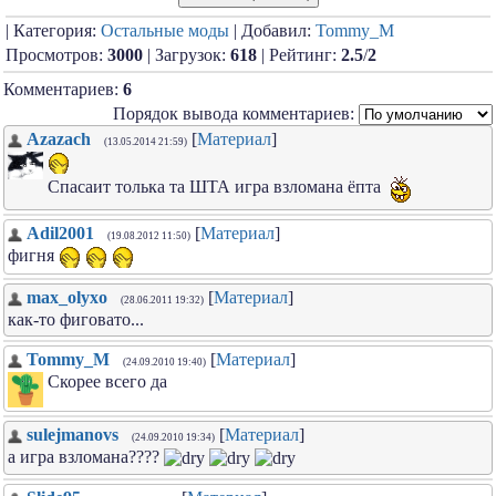
| Категория:
Остальные моды
| Добавил:
Tommy_M
Просмотров:
3000
| Загрузок:
618
| Рейтинг:
2.5
/
2
Комментариев:
6
Порядок вывода комментариев:
Azazach
[
Материал
]
(13.05.2014 21:59)
Спасаит толька та ШТА игра взломана ёпта
Adil2001
[
Материал
]
(19.08.2012 11:50)
фигня
max_olyxo
[
Материал
]
(28.06.2011 19:32)
как-то фиговато...
Tommy_M
[
Материал
]
(24.09.2010 19:40)
Скорее всего да
sulejmanovs
[
Материал
]
(24.09.2010 19:34)
а игра взломана????