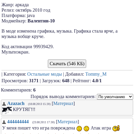
Жанр: аркада
Релиз: октябрь 2010 год
Платформа: java
Модмейкер:
Валентин-10
В моде изменена графика, музыка. Графика стала ярче, а
музыка вобще круче.
Код активации 99939429.
Мультиэкран.
Скачать (546 КБ)
| Категория:
Остальные моды
| Добавил:
Tommy_M
Просмотров:
3171
| Загрузок:
648
| Рейтинг:
4.0
/
1
Комментариев:
6
Порядок вывода комментариев:
Azazach
[
Материал
]
(18.08.2013 15:20)
КРУТЯГ!!!
444444444
[
Материал
]
(23.08.2011 17:30)
У меня пишет что игра повреждена
Атак игра