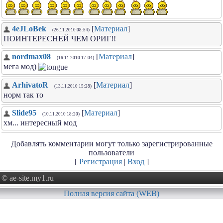
4eJLoBek
[
Материал
]
(26.11.2010 08:54)
ПОИНТЕРЕСНЕЙ ЧЕМ ОРИГ!!
nordmax08
[
Материал
]
(16.11.2010 17:04)
мега мод)
ArhivatoR
[
Материал
]
(13.11.2010 15:28)
норм так то
Slide95
[
Материал
]
(10.11.2010 18:20)
хм... интересный мод
Добавлять комментарии могут только зарегистрированные
пользователи
[
Регистрация
|
Вход
]
© ae-site.my1.ru
Полная версия сайта (WEB)