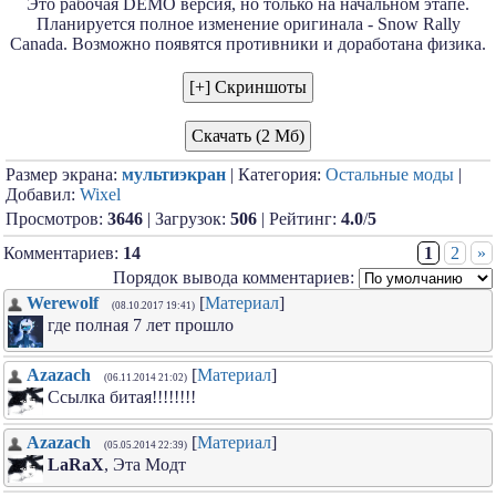
Это рабочая DEMO версия, но только на начальном этапе.
Планируется полное изменение оригинала - Snow Rally
Canada. Возможно появятся противники и доработана физика.
Скачать (2 Мб)
Размер экрана:
мультиэкран
| Категория:
Остальные моды
|
Добавил:
Wixel
Просмотров:
3646
| Загрузок:
506
| Рейтинг:
4.0
/
5
Комментариев:
14
1
2
»
Порядок вывода комментариев:
Werewolf
[
Материал
]
(08.10.2017 19:41)
где полная 7 лет прошло
Azazach
[
Материал
]
(06.11.2014 21:02)
Ссылка битая!!!!!!!!
Azazach
[
Материал
]
(05.05.2014 22:39)
LaRaX
, Эта Модт