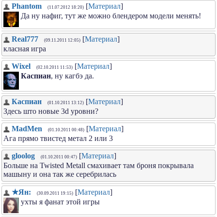
Phantom
[
Материал
]
(11.07.2012 18:20)
Да ну нафиг, тут же можно блендером модели менять!
Real777
[
Материал
]
(09.11.2011 12:05)
класная игра
Wixel
[
Материал
]
(02.10.2011 11:53)
Каспиан
, ну кагбэ да.
Каспиан
[
Материал
]
(01.10.2011 13:12)
Здесь што новые 3d уровни?
MadMen
[
Материал
]
(01.10.2011 00:48)
Ага прямо твистед метал 2 или 3
gloolog
[
Материал
]
(01.10.2011 00:47)
Больше на Twisted Metall смахивает там броня покрывала
машыну и она так же серебрилась
★Ян:
[
Материал
]
(30.09.2011 19:15)
ухты я фанат этой игры