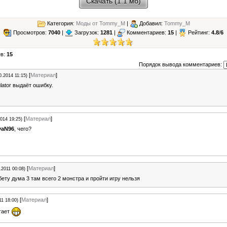
Скачать (1.1 мб)
Категория:
Моды от Tommy_M
|
Добавил:
Tommy_M
Просмотров:
7040
|
Загрузок:
1281
|
Комментариев:
15
|
Рейтинг:
4.8
/
6
ев:
15
Порядок вывода комментариев:
[
Материал
]
0.2014 11:15)
ator выдаёт ошибку.
[
Материал
]
2014 19:25)
yaN96
, чего?
[
Материал
]
.2011 00:08)
бету дума 3 там всего 2 монстра и пройти игру нельзя
[
Материал
]
11 18:00)
гает