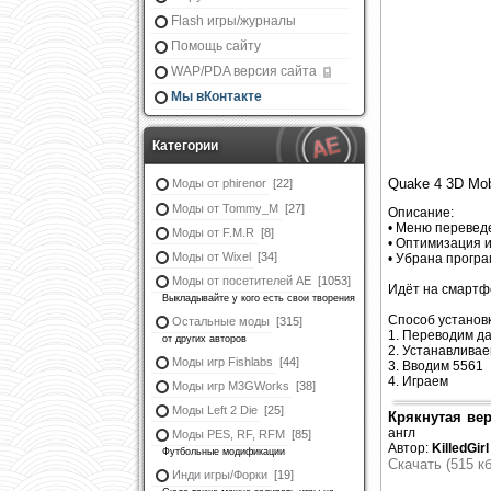
Flash игры/журналы
Помощь сайту
WAP/PDA версия сайта
Мы вКонтакте
Категории
Quake 4 3D Mob
Моды от phirenor
[22]
Моды от Tommy_M
[27]
Описание:
• Меню переведе
Моды от F.M.R
[8]
• Оптимизация и
Моды от Wixel
[34]
• Убрана програ
Моды от посетителей АЕ
[1053]
Идёт на смартфо
Выкладывайте у кого есть свои творения
Способ установк
Остальные моды
[315]
1. Переводим да
от других авторов
2. Устанавливае
Моды игр Fishlabs
[44]
3. Вводим 5561
4. Играем
Моды игр M3GWorks
[38]
Моды Left 2 Die
[25]
Крякнутая вер
англ
Моды PES, RF, RFM
[85]
Автор:
KilledGirl
Футбольные модификации
Скачать (515 кб
Инди игры/Форки
[19]