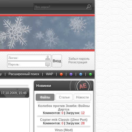
Забыл пароль
Регистрация
у
|
Расширенный поиск
|
WAP
|
|
|
|
Новинки
17.10.2009, 15:46
Файлы
Статьи
Новости
Колобок против Зомби: Войны
Дартса
Комментов:
0
|
Загрузок:
12
Copter mtk Classic (j2me Port)
Комментов:
0
|
Загрузок:
28
Virus (Mod)