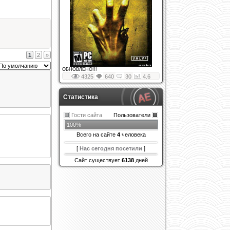
1
2
»
ОБНОВЛЕНО!!!
4325
640
30
4.6
Статистика
Гости сайта
Пользователи
100%
Всего на сайте
4
человека
[
Нас сегодня посетили
]
Сайт существует
6138
дней