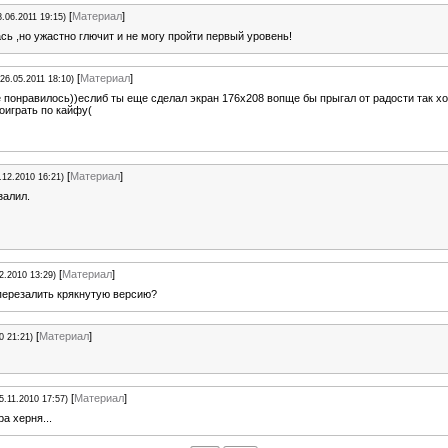
[
Материал
]
8.06.2011 19:15)
сь ,но ужастно глючит и не могу пройти первый уровень!
[
Материал
]
(26.05.2011 18:10)
 понравилось))еслиб ты еще сделал экран 176х208 вопще бы прыгал от радости так хо
оиграть по кайфу(
[
Материал
]
.12.2010 16:21)
залил.
[
Материал
]
2.2010 13:29)
перезалить крякнутую версию?
[
Материал
]
0 21:21)
[
Материал
]
5.11.2010 17:57)
ра херня...