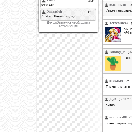
max_olyxo
(2
Играл, понравила
Для добавления необходима
XerxesBreak
авторизация
а мне
н70 п
Tommy_M
(25
Пере
gtasafan
(25.1
Томми, а можно 
}I{yk
(04.12.201
супер
nordmax08
(2
пошло, играл - иг