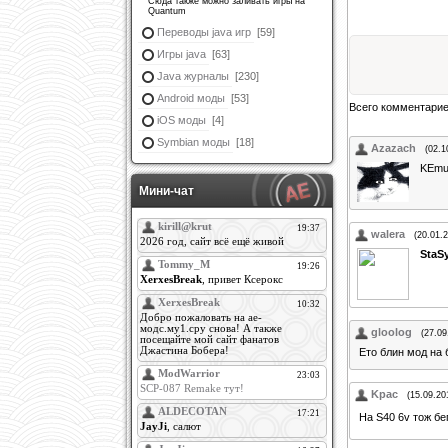
Сюда также можно заливать игры на
Quantum
Переводы java игр
[59]
Игры java
[63]
Java журналы
[230]
Android моды
[53]
Всего комментари
iOS моды
[4]
Symbian моды
[18]
Azazach
(02.1
KEmul
Мини-чат
walera
(20.01.
StaS
gloolog
(27.09
Ето блин мод на 
Kpac
(15.09.20
На S40 6v тож бе