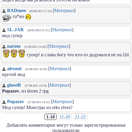
BADmen
[
Материал
]
(03.06.2012 17:23)
га*но
SL-JAR
[
Материал
]
(18.05.2012 21:21)
мод супер
naruto
[
Материал
]
(11.09.2011 14:43)
супер! и слава богу что кто-то додумался не на l2d
alexout
[
Материал
]
(31.08.2011 19:35)
крутой мод
ghostR
[
Материал
]
(27.08.2011 14:53)
Popazov
, из doom 2 rpg
Popazov
[
Материал
]
(27.08.2011 14:51)
Мод супер! Монстры из orks elves?
1-10
11-20
21-22
Добавлять комментарии могут только зарегистрированные
пользователи