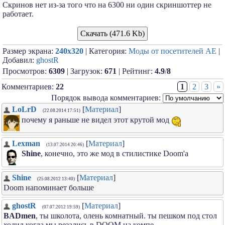
Скринов нет из-за того что на 6300 ни один скриншоттер не
работает.
Скачать (471.6 Kb)
Размер экрана:
240x320
| Категория:
Моды от посетителей АЕ
|
Добавил:
ghostR
Просмотров:
6309
| Загрузок:
671
| Рейтинг:
4.9
/
8
Комментариев:
22
1
2
3
»
Порядок вывода комментариев:
LoLrD
[
Материал
]
(22.08.2014 17:51)
почему я раньше не видел этот крутой мод
Lexman
[
Материал
]
(13.07.2014 20:46)
Shine
, конечно, это же мод в стилистике Doom'a
Shine
[
Материал
]
(25.08.2012 13:40)
Doom напоминает больше
ghostR
[
Материал
]
(07.07.2012 19:59)
BADmen
, ты школота, олень комнатный. ты пешком под стол
ходил когда мы резались в DOOM на компе