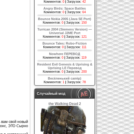
Комментов:
0
|
Загрузок:
42
Angry Birds: Space Battles
Комментов:
0
|
Загрузок:
64
Bounce Nokia 2005 (Java SE Port)
Комментов:
0
|
Загрузок:
150
Turrican 2004 (Siemens Version) —
Universal J2ME Port
Комментов:
0
|
Загрузок:
121
Bounce Tales: Robo-Fiction
Комментов:
0
|
Загрузок:
111
Nowhere ПЕРЕВОД
Комментов:
0
|
Загрузок:
119
Resident Evil Genesis & Uprising &
Uprising LE Перевод
Комментов:
0
|
Загрузок:
200
Весёленький сапёр)
Комментов:
1
|
Загрузок:
78
Случайный мод
the Walking Dead 2
ь вам свой новый
анонс, ЭТО Сырно