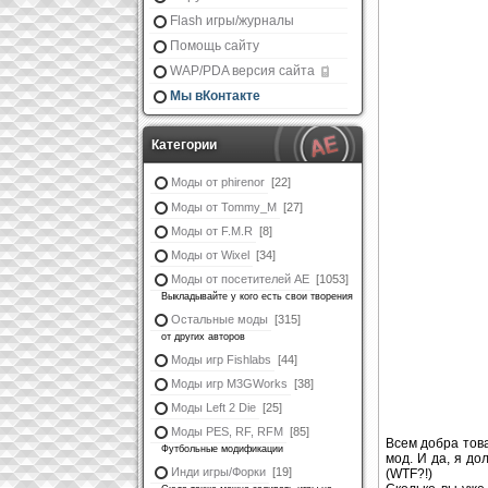
Flash игры/журналы
Помощь сайту
WAP/PDA версия сайта
Мы вКонтакте
Категории
Моды от phirenor
[22]
Моды от Tommy_M
[27]
Моды от F.M.R
[8]
Моды от Wixel
[34]
Моды от посетителей АЕ
[1053]
Выкладывайте у кого есть свои творения
Остальные моды
[315]
от других авторов
Моды игр Fishlabs
[44]
Моды игр M3GWorks
[38]
Моды Left 2 Die
[25]
Моды PES, RF, RFM
[85]
Всем добра това
Футбольные модификации
мод. И да, я до
Инди игры/Форки
[19]
(WTF?!)