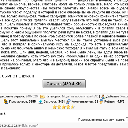
 не слышали про поделки типа "флэппи ____ (подставить нужное)"? Сегод
огут не многие, вернее, смотреть могут не только лишь все, мало кто мож
е своего слоупочества (вы можете заметить что я-таки вовсе не обдел
пускаю "свою" поделку, в которой в свою очередь вы не увидите ни собак, ни 
ты. Только аниму-фея, только хардкор!!! Помнится основной контингент таки
а всё одну и ту же "флэппи хеарт", могу заметить что мой мод не такой, о
ка, пшёль пшёль!)" и потому обладает такой особенностью как: годная анимац
не понятно почему я за это уцепился хочу объяснить - в флэппи хеарт 
му ни о каком ощущении "полёта" речи идти не может, в флэппи дак же туе
очнее) и потому сама по себе игра смотрится более плавной и одновременно 
ишёль этот гениальный мысль? Честно? Ой вы такие дотошные (моё раз
о что я поиграл в оригинальную игру на андроиде, то есть в оригинальну
сь ею как любитель аниму и немножко тохофаг я начал мечтать о том как б
 nokia n95. Шли дни, недели, месяца, но мне было лень, как вдруг вчера в
елание сделать хоть что-то (ну хоть что-нибудь) и за один вечер соструг
хожее на оригинал, благо что и в андроид версии все спрайты были на пове
я пришлось только с некоторыми деталями. И вот я готов представить вам с
 и закончим:
 СЫРНО НЕ ДУРА!!!!
Скачать (480.4 Kb)
решение экрана:
240x320
|
Категория:
Моды от посетителей АЕ
|
Добавил:
Xerx
Просмотров:
3955
|
Загрузок:
345
|
Комментариев:
8
|
Рейтинг:
4.5
/
6
ев:
8
Порядок вывода комментариев:
[
Материал
]
(04.06.2015 22:46)