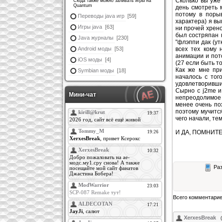
Сколько вы уже
Сюда также можно заливать игры на
Quantum
день смотреть м
потому в порыв
Переводы java игр
[59]
характера) я вы
Игры java
[63]
ни прочей хрено
был состряпан н
Java журналы
[230]
"флэппи дак (ут
Android моды
[53]
всех тех кому 
анимации и пото
iOS моды
[4]
(27 если быть т
Как же мне пр
Symbian моды
[18]
началось с тог
удовлетворивши
Сырно с j2me и
Мини-чат
непреодолимое ж
менее очень по
поэтому мучитс
чего начали, тем
И ДА, ПОМНИТЕ,
Раз
Всего комментари
XerxesBreak