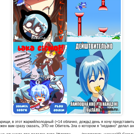
рищи, в этот жаркий/холодный (+14 облачно, дождь) день я хочу представит
лжен вам сразу сказать, ЭТО не Обитель Зла о котором я "недавно" делал 