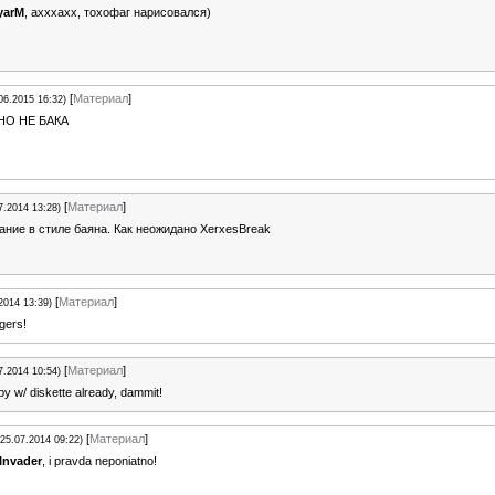
yarM
, ахххахх, тохофаг нарисовался)
[
Материал
]
06.2015 16:32)
О НЕ БАКА
[
Материал
]
7.2014 13:28)
ние в стиле баяна. Как неожидано XerxesBreak
[
Материал
]
2014 13:39)
gers!
[
Материал
]
7.2014 10:54)
y w/ diskette already, dammit!
[
Материал
]
(25.07.2014 09:22)
Invader
, i pravda neponiatno!