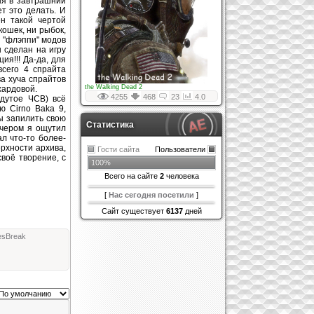
ня в завтрашний
ет это делать. И
ён такой чертой
кошек, ни рыбок,
х "флэппи" модов
н сделан на игру
ия!!! Да-да, для
всего 4 спрайта
ва хуча спрайтов
the Walking Dead 2
хардовой.
4255
468
23
4.0
дутое ЧСВ) всё
ю Cirno Baka 9,
ы запилить свою
Статистика
ечером я ощутил
ал что-то более-
рхности архива,
Гости сайта
Пользователи
воё творение, с
100%
Всего на сайте
2
человека
[
Нас сегодня посетили
]
Сайт существует
6137
дней
esBreak