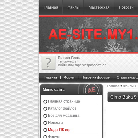
Главная
Файлы
Мастерская
Новости
Привет Гость!
Ты можешь:
Войти
или
зарегистрироваться
Главная
|
Форум
|
Новое на форуме
|
Статистика 
Главная
»
Файлы
»
Меню сайта
Cirno Baka 9
Главная страница
Каталог файлов
Всё для моддинга
Новости
Моды ПК игр
Форум