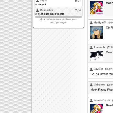
Madi
Для добавления необходима
авторизация
MadiyarM
(04.
СЫРН
Azazach
(31.0
Описа
SkyNet
(25.07.
Go, go, power ran
phirenor
(25.0
Maek Flappy Flopp
XerxesBreak
Dead