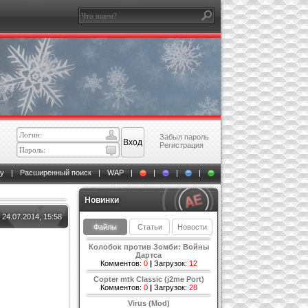
Забыл пароль
Регистрация
у
|
Расширенный поиск
|
WAP
|
|
|
|
Новинки
24.07.2014, 15:58
Файлы
Статьи
Новости
Колобок против Зомби: Войны
Дартса
Комментов:
0
|
Загрузок:
12
Copter mtk Classic (j2me Port)
Комментов:
0
|
Загрузок:
28
Virus (Mod)