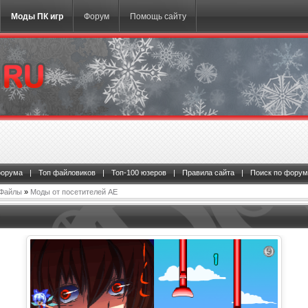
Моды ПК игр
Форум
Помощь сайту
форума
|
Топ файловиков
|
Топ-100 юзеров
|
Правила сайта
|
Поиск по форум
Файлы
»
Моды от посетителей АЕ