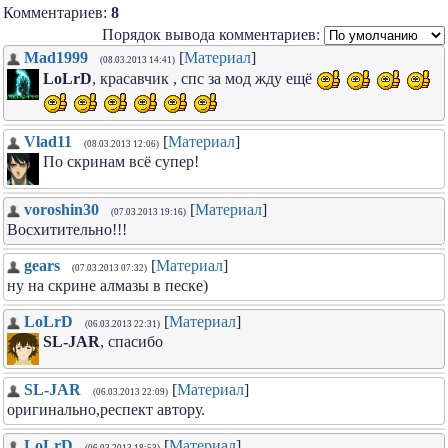
Комментариев:
8
Порядок вывода комментариев:
Mad1999
[
Материал
]
(08.03.2013 14:41)
LoLrD
, красавчик , спс за мод жду ещё
Vlad11
[
Материал
]
(08.03.2013 12:06)
По скринам всё супер!
voroshin30
[
Материал
]
(07.03.2013 19:16)
Восхитительно!!!
gears
[
Материал
]
(07.03.2013 07:32)
ну на скрине алмазы в песке)
LoLrD
[
Материал
]
(06.03.2013 22:31)
SL-JAR
, спасибо
SL-JAR
[
Материал
]
(06.03.2013 22:09)
оригинально,респект автору.
LoLrD
[
Материал
]