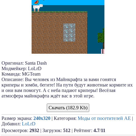
Оригинал: Santa Dash
Модмейкер: LоLrD
Команда: МGТеаm
Описание: Вы человек из Майнкрафта за вами гонятся
криперы и зомби, бегите! На пути будут животные кормите их
и они вам помогут. А с неба падают криперы! Весёлая
атмосфера майнкрафта ждёт вас в этой игре.
Скачать (182.9 Kb)
Размер экрана:
240x320
| Категория:
Моды от посетителей АЕ
|
Добавил:
LoLrD
Просмотров:
2932
| Загрузок:
512
| Рейтинг:
4.7
/
11