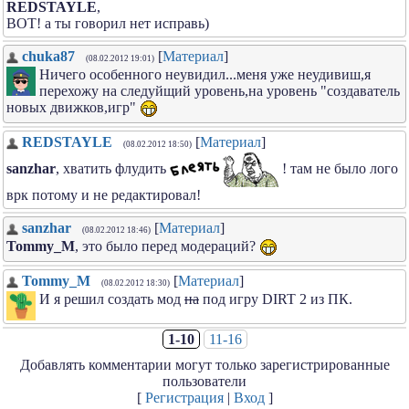
REDSTAYLE
,
ВОТ! а ты говорил нет исправь)
chuka87
[
Материал
]
(08.02.2012 19:01)
Ничего особенного неувидил...меня уже неудивиш,я
перехожу на следуйщий уровень,на уровень "создаватель
новых движков,игр"
REDSTAYLE
[
Материал
]
(08.02.2012 18:50)
sanzhar
, хватить флудить
! там не было лого
врк потому и не редактировал!
sanzhar
[
Материал
]
(08.02.2012 18:46)
Tommy_M
, это было перед модераций?
Tommy_M
[
Материал
]
(08.02.2012 18:30)
И я решил создать мод
на
под игру DIRT 2 из ПК.
1-10
11-16
Добавлять комментарии могут только зарегистрированные
пользователи
[
Регистрация
|
Вход
]