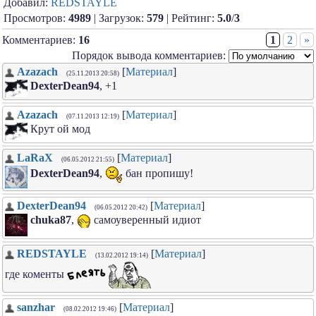
Добавил:
REDSTAYLE
Просмотров:
4989
| Загрузок:
579
| Рейтинг:
5.0
/
3
Комментариев:
16
1
2
»
Порядок вывода комментариев:
Azazach
[
Материал
]
(25.11.2013 20:58)
DexterDean94
, +1
Azazach
[
Материал
]
(07.11.2013 12:19)
Крут ой мод
LaRaX
[
Материал
]
(06.05.2012 21:55)
DexterDean94
,
бан пропишу!
DexterDean94
[
Материал
]
(06.05.2012 20:42)
chuka87
,
самоуверенный идиот
REDSTAYLE
[
Материал
]
(13.02.2012 19:14)
где коменты
sanzhar
[
Материал
]
(08.02.2012 19:46)