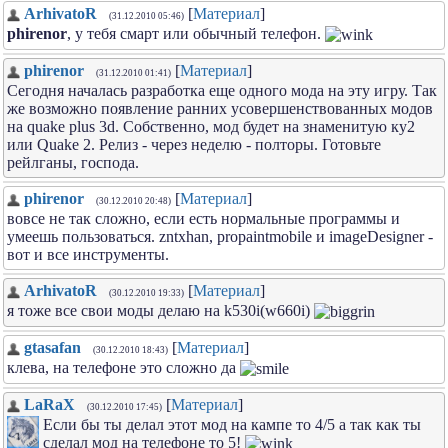
ArhivatoR
[
Материал
]
(31.12.2010 05:46)
phirenor
, у тебя смарт или обычный телефон.
phirenor
[
Материал
]
(31.12.2010 01:41)
Сегодня началась разработка еще одного мода на эту игру. Так
же возможно появление ранних усовершенствованных модов
на quake plus 3d. Собственно, мод будет на знаменитую ку2
или Quake 2. Релиз - через неделю - полторы. Готовьте
рейлганы, господа.
phirenor
[
Материал
]
(30.12.2010 20:48)
вовсе не так сложно, если есть нормальные программы и
умеешь пользоваться. zntxhan, propaintmobile и imageDesigner -
вот и все инструменты.
ArhivatoR
[
Материал
]
(30.12.2010 19:33)
я тоже все свои моды делаю на k530i(w660i)
gtasafan
[
Материал
]
(30.12.2010 18:43)
клева, на телефоне это сложно да
LaRaX
[
Материал
]
(30.12.2010 17:45)
Если бы ты делал этот мод на кампе то 4/5 а так как ты
сделал мод на телефоне то 5!