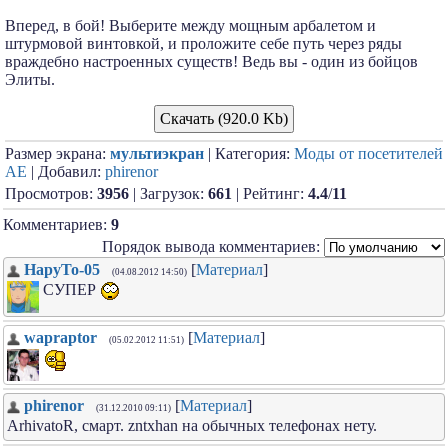
Вперед, в бой! Выберите между мощным арбалетом и
штурмовой винтовкой, и проложите себе путь через ряды
враждебно настроенных существ! Ведь вы - один из бойцов
Элиты.
Скачать (920.0 Kb)
Размер экрана:
мультиэкран
| Категория:
Моды от посетителей
АЕ
| Добавил:
phirenor
Просмотров:
3956
| Загрузок:
661
| Рейтинг:
4.4
/
11
Комментариев:
9
Порядок вывода комментариев:
HapyTo-05
[
Материал
]
(04.08.2012 14:50)
СУПЕР
wapraptor
[
Материал
]
(05.02.2012 11:51)
phirenor
[
Материал
]
(31.12.2010 09:11)
ArhivatoR, смарт. zntxhan на обычных телефонах нету.