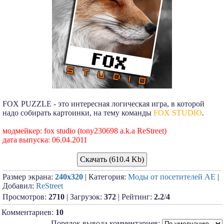
FOX PUZZLE - это интересная логическая игра, в которой
надо собирать картоинки, на тему команды
FOX STUDIO
.
модмейкер: fox studio (tony230698 a.k.a ReStreet)
дата выпуска: 06.04.2011
Скачать (610.4 Kb)
Размер экрана:
240x320
| Категория:
Моды от посетителей АЕ
|
Добавил:
ReStreet
Просмотров:
2710
| Загрузок:
372
| Рейтинг:
2.2
/
4
Комментариев:
10
Порядок вывода комментариев: