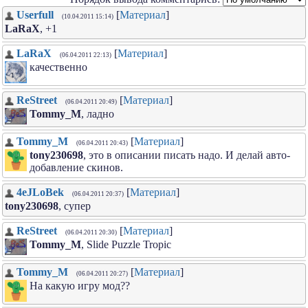
Userfull
[
Материал
]
(10.04.2011 15:14)
LaRaX
, +1
LaRaX
[
Материал
]
(06.04.2011 22:13)
качественно
ReStreet
[
Материал
]
(06.04.2011 20:49)
Tommy_M
, ладно
Tommy_M
[
Материал
]
(06.04.2011 20:43)
tony230698
, это в описании писать надо. И делай авто-
добавление скинов.
4eJLoBek
[
Материал
]
(06.04.2011 20:37)
tony230698
, супер
ReStreet
[
Материал
]
(06.04.2011 20:30)
Tommy_M
, Slide Puzzle Tropic
Tommy_M
[
Материал
]
(06.04.2011 20:27)
На какую игру мод??