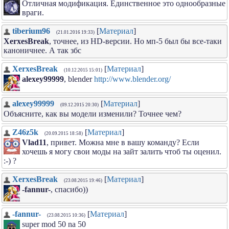
Отличная модификация. Единственное это однообразные
враги.
tiberium96
[
Материал
]
(21.01.2016 19:33)
XerxesBreak
, точнее, из HD-версии. Но мп-5 был бы все-таки
каноничнее. А так збс
XerxesBreak
[
Материал
]
(10.12.2015 15:01)
alexey99999
, blender
http://www.blender.org/
alexey99999
[
Материал
]
(09.12.2015 20:30)
Объясните, как вы модели изменили? Точнее чем?
Z46z5k
[
Материал
]
(20.09.2015 18:58)
Vlad11
, привет. Можна мне в вашу команду? Если
хочешь я могу свои моды на зайт залить чтоб ты оценил.
:-) ?
XerxesBreak
[
Материал
]
(23.08.2015 19:46)
-fannur-
, спасибо))
-fannur-
[
Материал
]
(23.08.2015 10:36)
super mod 50 na 50