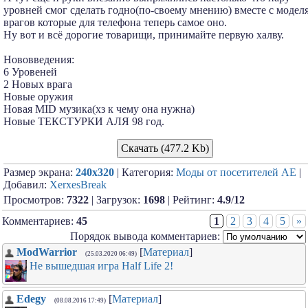
уровней смог сделать годно(по-своему мнению) вместе с модел
врагов которые для телефона теперь самое оно.
Ну вот и всё дорогие товарищи, принимайте первую халву.
Нововведения:
6 Уровеней
2 Новых врага
Новые оружия
Новая MID музика(хз к чему она нужна)
Новые ТЕКСТУРКИ АЛЯ 98 год.
Скачать (477.2 Kb)
Размер экрана:
240x320
| Категория:
Моды от посетителей АЕ
|
Добавил:
XerxesBreak
Просмотров:
7322
| Загрузок:
1698
| Рейтинг:
4.9
/
12
Комментариев:
45
1
2
3
4
5
»
Порядок вывода комментариев:
ModWarrior
[
Материал
]
(25.03.2020 06:49)
Не вышедшая игра Half Life 2!
Edegy
[
Материал
]
(08.08.2016 17:49)