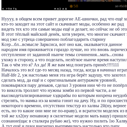
Нуууу, в общем всем привет дорогие АЕ-шнички, рад что ещё х
кто-то заходит на этот сайт и скачивает моды, особенно же рад
видеть тех кто эти самые моды ещё и делает, но сейчас не об это
В этот тёплый майский денёк, хотя уверен, что многие скачают 
мод уже с утреца совершенно поблагодарить старину
Ксер...бл...всмысле Зарксиса, вот оно как, оказывается данное
народом имя приживается гораздо лучше, но это вновь лиричес
отступление от заданной нынче темы сочинения...мать...снова
ухожу в сторону, а что поделать, нелёгкое нынче время наступи
Так о чём это я? Ах да! Я же вам мод поиграть принёс!!!!111
Началось это всё где-то месяц назад, тогда, когда я начинал игра
Half-life 2, уж настолько меня эта игра берёт задушу, что захотел 
сделать мод, да ещё и с оригинальным антуражем уровней,
поковырялся пару деньков, сделал 3 уровня иии чё-то не попёрл
то виксель троллит что нужны зомби из первой части, а не
высокодетализированные хэдкрабы по которым нихрена неудоб
стрелять, то мамка из-за компа гонит на дачу. Ну, и по просшест
некоторого времени, отсутствии текстур из халвы 2й(ну, вернее
есть, но то какие они мне не по-нраву), и всратости моделек из 
той же хл2(ну ненавижу я скелетные модели мать вашу) пришл
сознание(щас в сталкера рубаю же), что нужно пилить 1ю Халву
А тут ещё и руки внезапно выпрямились настолько что пару