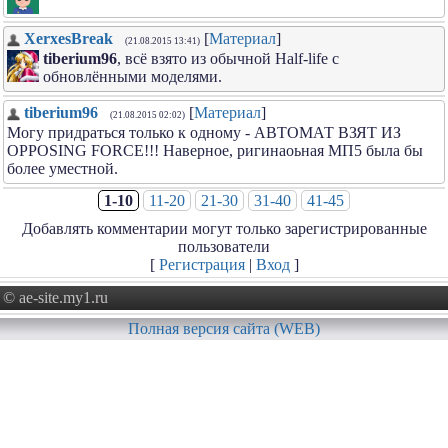
XerxesBreak
[
Материал
]
(21.08.2015 13:41)
tiberium96
, всё взято из обычной Half-life с
обновлёнными моделями.
tiberium96
[
Материал
]
(21.08.2015 02:02)
Могу придраться только к одному - АВТОМАТ ВЗЯТ ИЗ
OPPOSING FORCE!!! Наверное, ригинаоьная МП5 была бы
более уместной.
1-10
11-20
21-30
31-40
41-45
Добавлять комментарии могут только зарегистрированные
пользователи
[
Регистрация
|
Вход
]
© ae-site.my1.ru
Полная версия сайта (WEB)