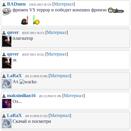
BADmen
[
Материал
]
(18.01.2012 19:13)
фримен VS террор и победит конешно фримэн
quver
[
Материал
]
(03.07.2011 10:57)
плагиатор
quver
[
Материал
]
(03.07.2011 10:55)
эх
LaRaX
[
Материал
]
(01.11.2010 22:09)
Ах
maksimilian16
[
Материал
]
(01.11.2010 21:39)
Ох...
LaRaX
[
Материал
]
(01.11.2010 21:32)
Скачай и посмотри