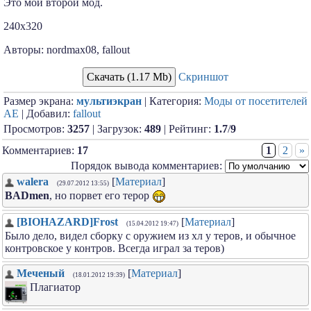
Это мой второй мод.
240x320
Авторы: nordmax08, fallout
Скачать (1.17 Mb)
Скриншот
Размер экрана:
мультиэкран
| Категория:
Моды от посетителей
АЕ
| Добавил:
fallout
Просмотров:
3257
| Загрузок:
489
| Рейтинг:
1.7
/
9
Комментариев:
17
1
2
»
Порядок вывода комментариев:
walera
[
Материал
]
(29.07.2012 13:55)
BADmen
, но порвет его терор
[BIOHAZARD]Frost
[
Материал
]
(15.04.2012 19:47)
Было дело, видел сборку с оружием из хл у теров, и обычное
контровское у контров. Всегда играл за теров)
Меченый
[
Материал
]
(18.01.2012 19:39)
Плагиатор