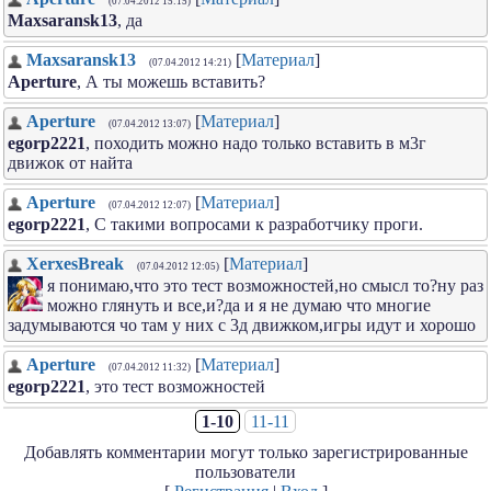
(07.04.2012 15:15)
Maxsaransk13
, да
Maxsaransk13
[
Материал
]
(07.04.2012 14:21)
Aperture
, А ты можешь вставить?
Aperture
[
Материал
]
(07.04.2012 13:07)
egorp2221
, походить можно надо только вставить в м3г
движок от найта
Aperture
[
Материал
]
(07.04.2012 12:07)
egorp2221
, С такими вопросами к разработчику проги.
XerxesBreak
[
Материал
]
(07.04.2012 12:05)
я понимаю,что это тест возможностей,но смысл то?ну раз
можно глянуть и все,и?да и я не думаю что многие
задумываются чо там у них с 3д движком,игры идут и хорошо
Aperture
[
Материал
]
(07.04.2012 11:32)
egorp2221
, это тест возможностей
1-10
11-11
Добавлять комментарии могут только зарегистрированные
пользователи