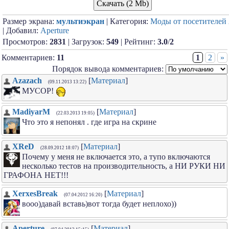
Скачать (2 Mb)
Размер экрана:
мультиэкран
| Категория:
Моды от посетителей
| Добавил:
Aperture
Просмотров:
2831
| Загрузок:
549
| Рейтинг:
3.0
/
2
Комментариев:
11
1
2
»
Порядок вывода комментариев:
Azazach
[
Материал
]
(09.11.2013 13:22)
МУСОР!
MadiyarM
[
Материал
]
(22.03.2013 19:05)
Что это я непонял . где игра на скрине
XReD
[
Материал
]
(28.09.2012 18:07)
Почему у меня не включается это, а тупо включаются
несколько тестов на производительность, а НИ РУКИ НИ
ГРАФОНА НЕТ!!!
XerxesBreak
[
Материал
]
(07.04.2012 16:20)
вооо)давай вставь)вот тогда будет неплохо))
Aperture
[
Материал
]