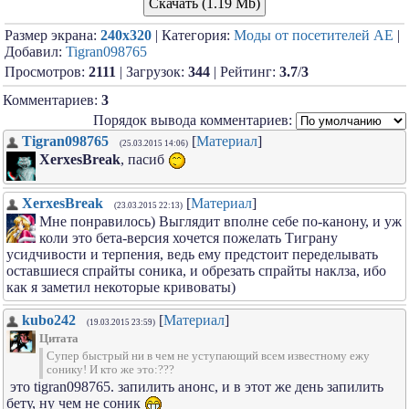
Скачать (1.19 Mb)
Размер экрана:
240x320
| Категория:
Моды от посетителей АЕ
|
Добавил:
Tigran098765
Просмотров:
2111
| Загрузок:
344
| Рейтинг:
3.7
/
3
Комментариев:
3
Порядок вывода комментариев:
Tigran098765
[
Материал
]
(25.03.2015 14:06)
XerxesBreak
, пасиб
XerxesBreak
[
Материал
]
(23.03.2015 22:13)
Мне понравилось) Выглядит вполне себе по-канону, и уж
коли это бета-версия хочется пожелать Тиграну
усидчивости и терпения, ведь ему предстоит переделывать
оставшиеся спрайты соника, и обрезать спрайты наклза, ибо
как я заметил некоторые кривоваты)
kubo242
[
Материал
]
(19.03.2015 23:59)
Цитата
Супер быстрый ни в чем не уступающий всем известному ежу
сонику! И кто же это:???
это tigran098765. запилить анонс, и в этот же день запилить
бету, ну чем не соник