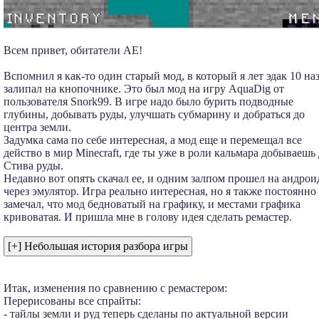
Всем привет, обитатели АЕ!
Вспомнил я как-то один старый мод, в который я лет эдак 10 на
залипал на кнопочнике. Это был мод на игру AquaDig от
пользователя Snork99. В игре надо было бурить подводные
глубины, добывать руды, улучшать субмарину и добраться до
центра земли.
Задумка сама по себе интересная, а мод еще и перемещал все
действо в мир Minecraft, где ты уже в роли кальмара добываешь
Cтива руды.
Недавно вот опять скачал ее, и одним залпом прошел на андрои
через эмулятор. Игра реально интересная, но я также постоянно
замечал, что мод бедноватый на графику, и местами графика
кривоватая. И пришла мне в голову идея сделать ремастер.
Итак, изменения по сравнению с ремастером:
Перерисованы все спрайты:
- тайлы земли и руд теперь сделаны по актуальной версии