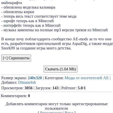
майнкрафта
- обновлена моделька кальмара
- обновлены кирки
- теперь весь текст соответствует теме мода
- шрифт теперь как в Minecraft
- интерфейс теперь как в Minecraft
- музыка заменены на полные mp3 версии треков из Minecraft
В конце хочу поблагодарить сообщество AE-mods за то что они
есть, разработчиков оригинальной игры AquaDig, а также модд
Snork99 за создание игры моего детства.
Скачать (1.04 Mb)
Размер экрана:
240x320
| Категория:
Моды от посетителей АЕ
|
Добавил:
Dimaneloh
Просмотров:
3056
| Загрузок:
143
| Рейтинг:
5.0
/
1
Комментариев:
0
Добавлять комментарии могут только зарегистрированные
пользователи
[
Регистрация
|
Вход
]