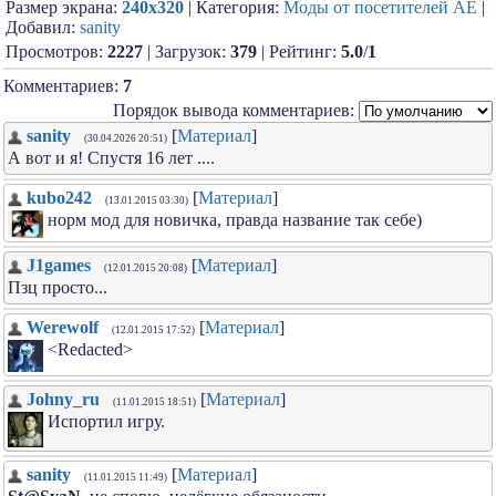
Размер экрана:
240x320
| Категория:
Моды от посетителей АЕ
|
Добавил:
sanity
Просмотров:
2227
| Загрузок:
379
| Рейтинг:
5.0
/
1
Комментариев:
7
Порядок вывода комментариев:
sanity
[
Материал
]
(30.04.2026 20:51)
А вот и я! Спустя 16 лет ....
kubo242
[
Материал
]
(13.01.2015 03:30)
норм мод для новичка, правда название так себе)
J1games
[
Материал
]
(12.01.2015 20:08)
Пзц просто...
Werewolf
[
Материал
]
(12.01.2015 17:52)
<Redacted>
Johny_ru
[
Материал
]
(11.01.2015 18:51)
Испортил игру.
sanity
[
Материал
]
(11.01.2015 11:49)