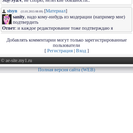
St@SyaN
, не спорю, нелёгкие обязаности..
stsyn
[
Материал
]
(11.01.2015 08:09)
sanity
, надо кому-нибудь из модерации (например мне)
подтвердить
Ответ
: и каждое редактирование тоже подтверждаю я
Добавлять комментарии могут только зарегистрированные
пользователи
[
Регистрация
|
Вход
]
© ae-site.my1.ru
Полная версия сайта (WEB)