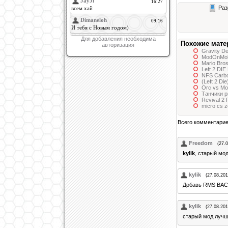
Раз
Для добавления необходима
Похожие мате
авторизация
Gravity De
ModOnMo
Mario Bros
Left 2 DIE
NFS Carb
(Left 2 Di
Orc vs Mon
Танчики p
Revival 2
micro cs 
Всего комментари
Freedom
(27.
kylik
, старый мо
kylik
(27.08.201
Добавь RMS BAC
kylik
(27.08.201
старый мод луч