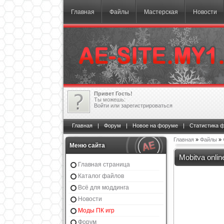
Главная
Файлы
Мастерская
Новости
Привет Гость!
Ты можешь:
Войти
или
зарегистрироваться
Главная
|
Форум
|
Новое на форуме
|
Статистика 
Главная
»
Файлы
»
Меню сайта
Mobitva onli
Главная страница
Каталог файлов
Всё для моддинга
Новости
Моды ПК игр
Форум