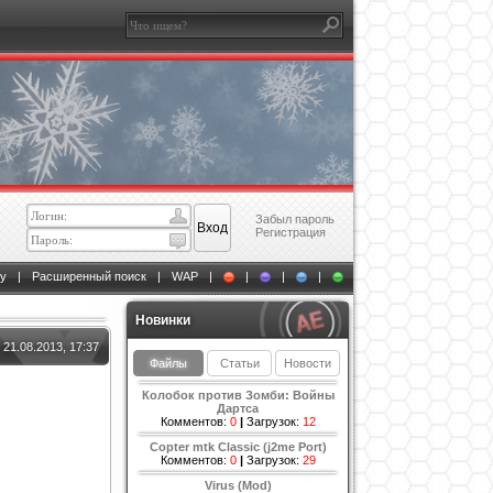
Забыл пароль
Регистрация
у
|
Расширенный поиск
|
WAP
|
|
|
|
Новинки
21.08.2013, 17:37
Файлы
Статьи
Новости
Колобок против Зомби: Войны
Дартса
Комментов:
0
|
Загрузок:
12
Copter mtk Classic (j2me Port)
Комментов:
0
|
Загрузок:
29
Virus (Mod)