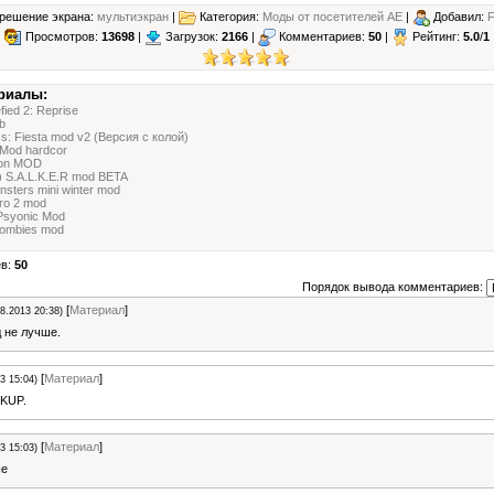
решение экрана:
мультиэкран
|
Категория:
Моды от посетителей АЕ
|
Добавил:
Просмотров:
13698
|
Загрузок:
2166
|
Комментариев:
50
|
Рейтинг:
5.0
/
1
риалы:
fied 2: Reprise
b
s: Fiesta mod v2 (Версия с колой)
 Mod hardcor
on MOD
e) S.A.L.K.E.R mod BETA
sters mini winter mod
ro 2 mod
 Psyonic Mod
zombies mod
ев:
50
Порядок вывода комментариев:
[
Материал
]
08.2013 20:38)
д не лучше.
[
Материал
]
3 15:04)
KUP.
[
Материал
]
3 15:03)
ше