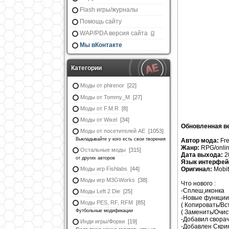
Flash игры/журналы
Помощь сайту
WAP/PDA версия сайта
Мы вКонтакте
Категории
Моды от phirenor
[22]
Моды от Tommy_M
[27]
Моды от F.M.R
[8]
Моды от Wixel
[34]
Обновленная ве
Моды от посетителей АЕ
[1053]
Выкладывайте у кого есть свои творения
Автор мода:
Fr
Жанр:
RPG/onli
Остальные моды
[315]
Дата выхода:
2
от других авторов
Язык интерфей
Моды игр Fishlabs
[44]
Оригинал:
Mobit
Моды игр M3GWorks
[38]
Что нового :
-Сплеш,иконка
Моды Left 2 Die
[25]
-Новые функции 
Моды PES, RF, RFM
[85]
( Копировать/Вс
Футбольные модификации
( Заменить/Очис
-Добавил сворач
Инди игры/Форки
[19]
-Добавлен Скр