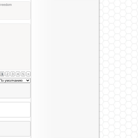
Freedom
1
2
3
4
5
»