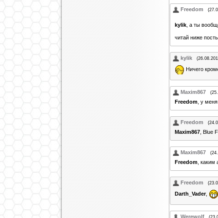
Freedom
(27.
kylik
, а ты вообщ
читай ниже посты
kylik
(26.08.201
Ничего кроме
Maxim867
(25
Freedom
, у меня
Freedom
(24.
Maxim867
, Blue
Maxim867
(24
Freedom
, каким
Freedom
(23.
Darth_Vader
,
Werewolf
(23.