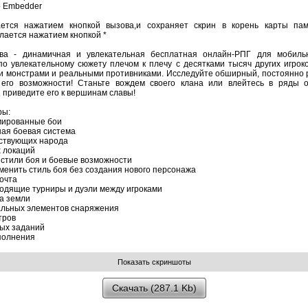
o Embedder
ется нажатием кнопкой вызова,и сохраняет скрин в корень карты пам
лается нажатием кнопкой *
ва - динамичная и увлекательная бесплатная онлайн-РПГ для мобиль
по увлекательному сюжету плечом к плечу с десятками тысяч других игроко
 монстрами и реальными противниками. Исследуйте обширный, постоянн
 его возможности! Станьте вождем своего клана или влейтесь в ряды о
 приведите его к вершинам славы!
ры:
мированные бои
ная боевая система
ствующих народа
х локаций
стили боя и боевые возможности
менить стиль боя без создания нового персонажа
очта
одящие турниры и дуэли между игроками
за земли
альных элементов снаряжения
тров
ых заданий
полнения
Скачать (287.1 Kb)