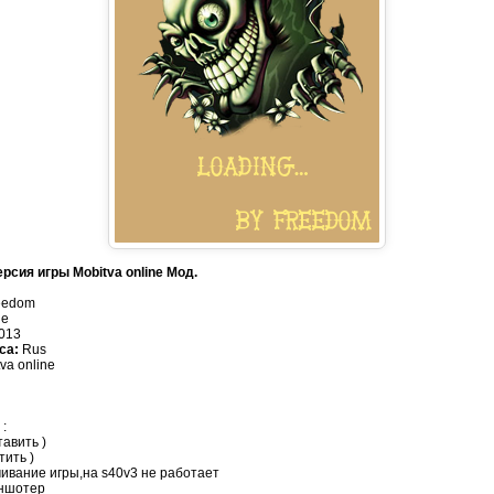
рсия игры Mobitva online Мод.
eedom
ne
013
са:
Rus
va online
:
тавить )
тить )
ивание игры,на s40v3 не работает
иншотер