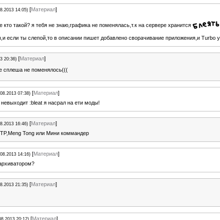
[
Материал
]
08.2013 14:05)
е кто такой? я тебя не знаю,графика не поменялась,т.к на сервере хранится
,и если ты слепой,то в описании пишет добавлено сворачивание приложения,и Turbo у
[
Материал
]
3 20:36)
 сплеша не поменялось(((
[
Материал
]
.08.2013 07:38)
 невыходит :bleat я насрал на ети моды!
[
Материал
]
08.2013 16:46)
 FTP,Meng Tong или Мини коммандер
[
Материал
]
.08.2013 14:16)
 архиватором?
[
Материал
]
08.2013 21:35)
[
Материал
]
08.2013 20:12)