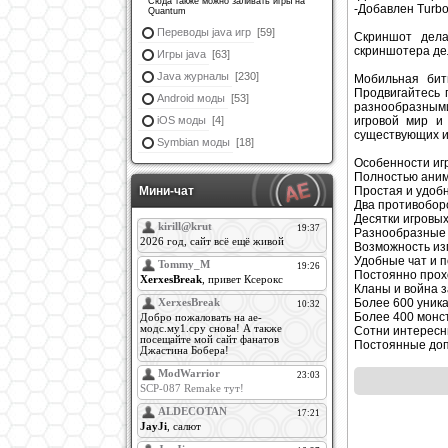
Сюда также можно заливать игры на
-Добавлен Turb
Quantum
Переводы java игр
[59]
Скриншот дела
скриншотера де
Игры java
[63]
Java журналы
[230]
Мобильная бит
Продвигайтесь 
Android моды
[53]
разнообразными
iOS моды
[4]
игровой мир и
существующих и
Symbian моды
[18]
Особенности иг
Полностью ани
Мини-чат
Простая и удоб
Два противобор
Десятки игровы
Разнообразные 
Возможность из
Удобные чат и п
Постоянно прох
Кланы и война 
Более 600 уник
Более 400 монс
Сотни интересн
Постоянные до