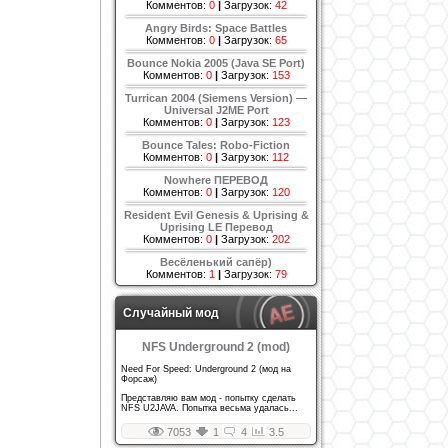
Комментов:
0
|
Загрузок:
42
Angry Birds: Space Battles
Комментов:
0
|
Загрузок:
65
Bounce Nokia 2005 (Java SE Port)
Комментов:
0
|
Загрузок:
153
Turrican 2004 (Siemens Version) —
Universal J2ME Port
Комментов:
0
|
Загрузок:
123
Bounce Tales: Robo-Fiction
Комментов:
0
|
Загрузок:
112
Nowhere ПЕРЕВОД
Комментов:
0
|
Загрузок:
120
Resident Evil Genesis & Uprising &
Uprising LE Перевод
Комментов:
0
|
Загрузок:
202
Весёленький сапёр)
Комментов:
1
|
Загрузок:
79
Случайный мод
NFS Underground 2 (mod)
Need For Speed: Underground 2 (мод на
Форсаж)
Представляю вам мод - попытку сделать
NFS U2JAVA. Попытка весьма удалась...
7053
1
4
3.5