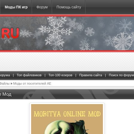
Моды ПК игр
Форум
Помощь сайту
форума
|
Топ файловиков
|
Топ-100 юзеров
|
Правила сайта
|
Поиск по форум
Файлы
»
Моды от посетителей АЕ
ne Мод