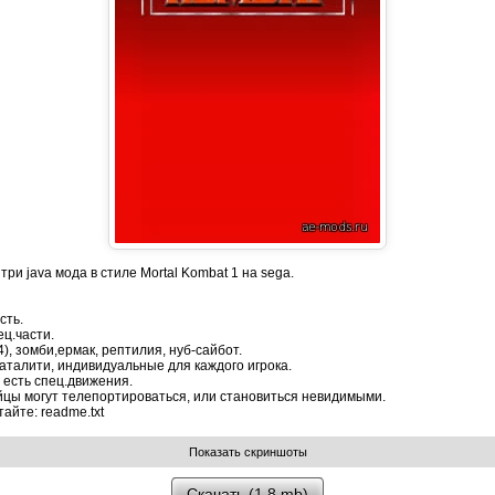
три java мода в стиле Mortal Kombat 1 на sega.
сть.
ц.части.
), зомби,ермак, рептилия, нуб-сайбот.
аталити, индивидуальные для каждого игрока.
 есть спец.движения.
йцы могут телепортироваться, или становиться невидимыми.
айте: readme.txt
Скачать (1.8 mb)