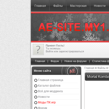
Главная
Файлы
Мастерская
Новости
Привет Гость!
Ты можешь:
Войти
или
зарегистрироваться
Главная
|
Форум
|
Новое на форуме
|
Статистика 
Главная
»
Файлы
»
Меню сайта
Mortal Komba
Главная страница
Каталог файлов
Всё для моддинга
Новости
Моды ПК игр
Форум