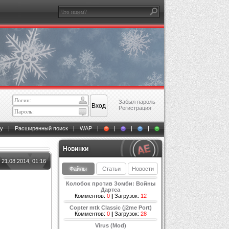
Забыл пароль
Регистрация
у
|
Расширенный поиск
|
WAP
|
|
|
|
Новинки
21.08.2014, 01:16
Файлы
Статьи
Новости
Колобок против Зомби: Войны
Дартса
Комментов:
0
|
Загрузок:
12
Copter mtk Classic (j2me Port)
Комментов:
0
|
Загрузок:
28
Virus (Mod)