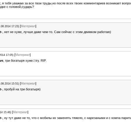
r
, я тебя уважаю за все твои труды,но после всех твоих комментариев возникает вопро
дке с головой,сударь?
[
Материал
]
.08.2014 17:23)
t-
, нет не хуже, лучше даже чем-то. Сам сейчас с этим движком работаю)
[
Материал
]
2014 17:05)
ve
, три богатыря хуже.I try. RIP.
[
Материал
]
.08.2014 15:51)
t-
, пробуй на три богатыря)
[
Материал
]
14 15:46)
t-
, ну тут даже не то, что с мобилы их заменять тяжело, с нарезаными и с компа парит