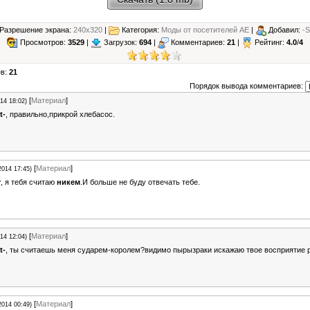
Разрешение экрана:
240x320
|
Категория:
Моды от посетителей АЕ
|
Добавил:
-S
Просмотров:
3529
|
Загрузок:
694
|
Комментариев:
21
|
Рейтинг:
4.0
/
4
ев:
21
Порядок вывода комментариев:
[
Материал
]
14 18:02)
t-
, правильно,прикрой хлебасос.
[
Материал
]
2014 17:45)
r
, я тебя считаю
никем
.И больше не буду отвечать тебе.
[
Материал
]
14 12:04)
t-
, ты считаешь меня сударем-королем?видимо пырызраки искажаю твое восприятие р
[
Материал
]
2014 00:49)