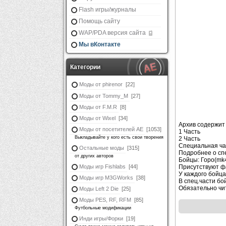
Flash игры/журналы
Помощь сайту
WAP/PDA версия сайта
Мы вКонтакте
Категории
Моды от phirenor
[22]
Моды от Tommy_M
[27]
Моды от F.M.R
[8]
Моды от Wixel
[34]
Архив содержит 
Моды от посетителей АЕ
[1053]
1 Часть
Выкладывайте у кого есть свои творения
2 Часть
Специальная ча
Остальные моды
[315]
Подробнее о спе
от других авторов
Бойцы: Горо(mk4
Моды игр Fishlabs
[44]
Присутствуют ф
У каждого бойца
Моды игр M3GWorks
[38]
В спец.части бо
Обязательно чит
Моды Left 2 Die
[25]
Моды PES, RF, RFM
[85]
Футбольные модификации
Инди игры/Форки
[19]