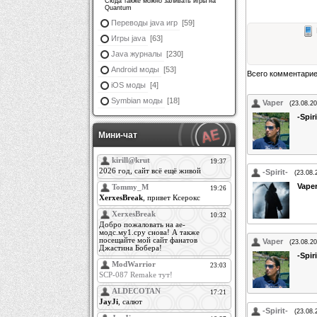
Сюда также можно заливать игры на
Quantum
Переводы java игр
[59]
Игры java
[63]
Java журналы
[230]
Android моды
[53]
Всего комментари
iOS моды
[4]
Symbian моды
[18]
Vaper
(23.08.20
-Spiri
Мини-чат
-Spirit-
(23.08.
Vape
Vaper
(23.08.20
-Spiri
-Spirit-
(23.08.