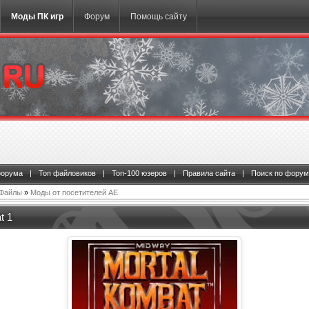
Моды ПК игр
Форум
Помощь сайту
форума
|
Топ файловиков
|
Топ-100 юзеров
|
Правила сайта
|
Поиск по форум
Файлы
»
Моды от посетителей АЕ
t 1