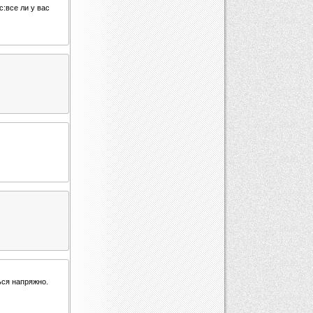
с:все ли у вас
ься напряжно.