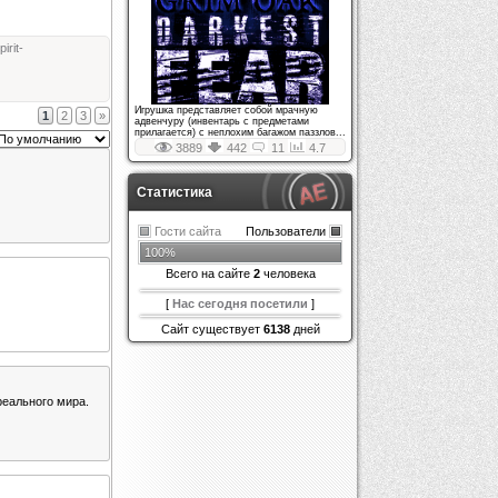
pirit-
Игрушка представляет собой мрачную
1
2
3
»
адвенчуру (инвентарь с предметами
прилагается) с неплохим багажом паззлов...
3889
442
11
4.7
Статистика
Гости сайта
Пользователи
100%
Всего на сайте
2
человека
[
Нас сегодня посетили
]
Сайт существует
6138
дней
еального мира.