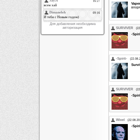
Vape
впоря
Для добавления необходима
авторизация
SURVIVER
(22
-Spiri
-Spirit-
(22.08.
Survi
SURVIVER
(22
-Spiri
Wixel
(22.08.20
-Spiri