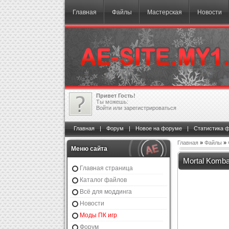
Главная
Файлы
Мастерская
Новости
Привет Гость!
Ты можешь:
Войти
или
зарегистрироваться
Главная
|
Форум
|
Новое на форуме
|
Статистика 
Главная
»
Файлы
»
Меню сайта
Mortal Kombat
Главная страница
Каталог файлов
Всё для моддинга
Новости
Моды ПК игр
Форум