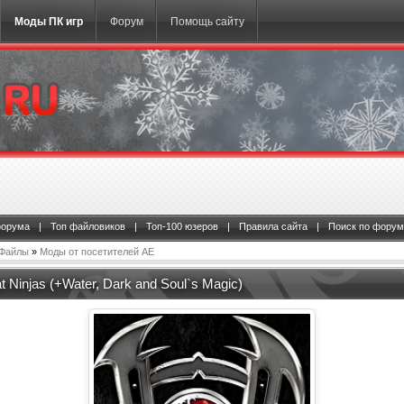
Моды ПК игр
Форум
Помощь сайту
форума
|
Топ файловиков
|
Топ-100 юзеров
|
Правила сайта
|
Поиск по форум
Файлы
»
Моды от посетителей АЕ
 Ninjas (+Water, Dark and Soul`s Magic)