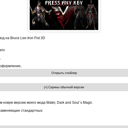
д на Bruce Lee-Iron Fist 3D
ero
,
 оформление,
 новую версию моего мода:Water, Dark and Soul`s Magic
 заменяющие стандартных: