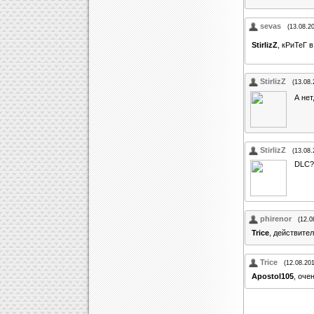
sevas
(13.08.2
StirlizZ
, кРиТеГ 
StirlizZ
(13.08.
А нет
StirlizZ
(13.08.
DLC?
phirenor
(12.0
Trice
, действител
Trice
(12.08.20
Apostol105
, оче