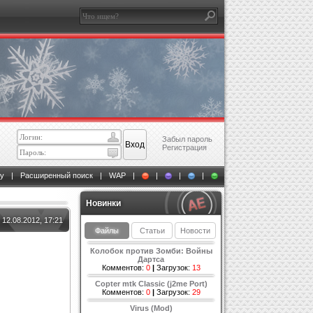
Забыл пароль
Регистрация
у
|
Расширенный поиск
|
WAP
|
|
|
|
Новинки
12.08.2012, 17:21
Файлы
Статьи
Новости
Колобок против Зомби: Войны
Дартса
Комментов:
0
|
Загрузок:
13
Copter mtk Classic (j2me Port)
Комментов:
0
|
Загрузок:
29
Virus (Mod)