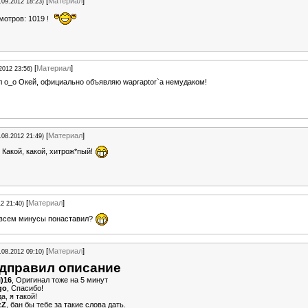
[
Материал
]
.09.2012 18:23)
мотров: 1019 !
[
Материал
]
2012 23:56)
л о_о Окей, официально объявляю wapraptor`a немудaкoм!
[
Материал
]
.08.2012 21:49)
, Какой, какой, хитрож*пый!
[
Материал
]
12 21:40)
 всем минусы понаставил?
[
Материал
]
.08.2012 09:10)
дправил описание
i)16
, Оригинал тоже на 5 минут
go
, Спасибо!
да, я такой!
zZ
, бан бы тебе за такие слова дать.