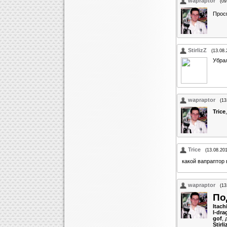
wapraptor
(09
Прос
StirlizZ
(13.08.
Убра
wapraptor
(13
Trice
Trice
(13.08.20
какой вапраптор
wapraptor
(13
По
Itach
l-dra
gof
, 
Stirli