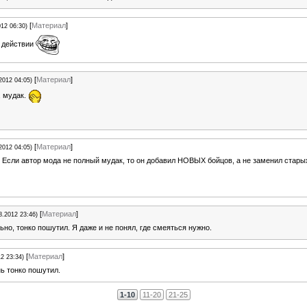
[
Материал
]
012 06:30)
в действии
[
Материал
]
2012 04:05)
, мyдак.
[
Материал
]
2012 04:05)
 Если автор мода не полный мудaк, то он добавил НОВЫХ бойцов, а не заменил стары
[
Материал
]
8.2012 23:46)
ьно, тонко пошутил. Я даже и не понял, где смеяться нужно.
[
Материал
]
12 23:34)
нь тонко пошутил.
1-10
11-20
21-25