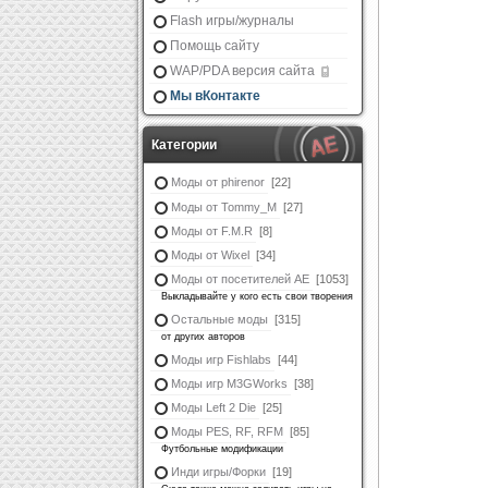
Flash игры/журналы
Помощь сайту
WAP/PDA версия сайта
Мы вКонтакте
Категории
Моды от phirenor
[22]
Моды от Tommy_M
[27]
Моды от F.M.R
[8]
Моды от Wixel
[34]
Моды от посетителей АЕ
[1053]
Выкладывайте у кого есть свои творения
Остальные моды
[315]
от других авторов
Моды игр Fishlabs
[44]
Моды игр M3GWorks
[38]
Моды Left 2 Die
[25]
Моды PES, RF, RFM
[85]
Футбольные модификации
Инди игры/Форки
[19]