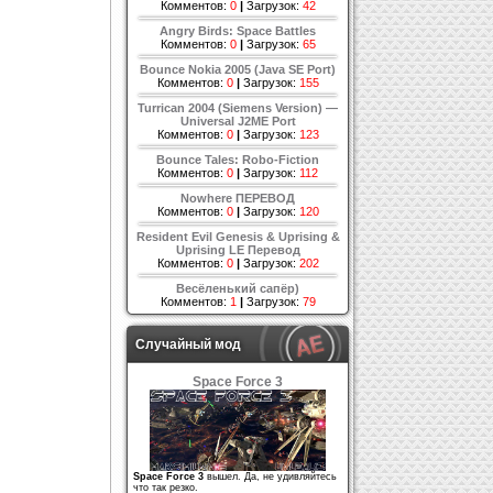
Комментов:
0
|
Загрузок:
42
Angry Birds: Space Battles
Комментов:
0
|
Загрузок:
65
Bounce Nokia 2005 (Java SE Port)
Комментов:
0
|
Загрузок:
155
Turrican 2004 (Siemens Version) —
Universal J2ME Port
Комментов:
0
|
Загрузок:
123
Bounce Tales: Robo-Fiction
Комментов:
0
|
Загрузок:
112
Nowhere ПЕРЕВОД
Комментов:
0
|
Загрузок:
120
Resident Evil Genesis & Uprising &
Uprising LE Перевод
Комментов:
0
|
Загрузок:
202
Весёленький сапёр)
Комментов:
1
|
Загрузок:
79
Случайный мод
Space Force 3
Space Force 3
вышел. Да, не удивляйтесь
что так резко.