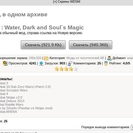
, в одном архиве
 : Water, Dark and Soul`s Magic
а обычный мод, справа ссылка на Новую версию.
Скачать (921.9 Kb)
Скачать (940.3Кб)
зрешение экрана:
240x320
|
Категория:
Моды от посетителей АЕ
|
Добавил:
wap
Просмотров:
4241
|
Загрузок:
903
|
Комментариев:
25
|
Рейтинг:
4.0
/
5
риалы:
mbat 3
mbat 10:Sub-Zero Wars(+Patch 2.0)
mbat Scorpion Wars
mbat 4
bat Ninjas v2.0
mbat Deluxe 2013
bat Reptile Wars
ds by Dma4o (Pandas vs Ninjas mod)
mbat ARENA
ев:
25
Порядок вывода комментариев: