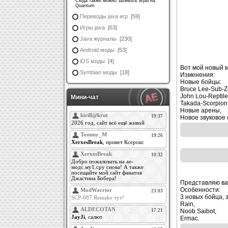
Сюда также можно заливать игры на
Quantum
Переводы java игр
[59]
Игры java
[63]
Java журналы
[230]
Android моды
[53]
iOS моды
[4]
Вот мой новый мо
Symbian моды
[18]
Изменения:
Новые бойцы:
Bruce Lee-Sub-Z
John Lou-Reptile
Мини-чат
Takada-Scorpion
Новые арены,
Новое звуковое
Представляю вам
Особенности:
3 новых бойца,
Rain,
Noob Saibot,
Ermac.