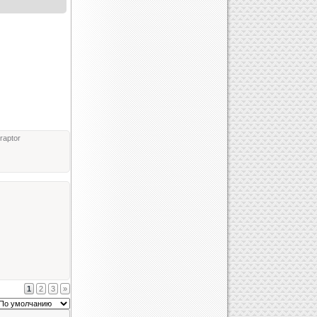
raptor
1
2
3
»