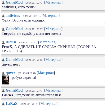
GameMod
[
Материал
]
(29.10.2011 22:42)
antivirus
, чего фейк?
antivirus
[
Материал
]
(29.10.2011 22:41)
Фейк. Это не есть хорошо.
GameMod
[
Материал
]
(29.10.2011 22:27)
Torpeda
, не судьба,у меня нет компа
iHouse
[
Материал
]
(29.10.2011 22:12)
FeneX
, А СДЕЛАТЬ НЕ СУДЬБА СКРИНЫ? (ССОРИ ЗА
ГРУБОСТЬ)
GameMod
[
Материал
]
(29.10.2011 22:05)
quver
, нету
quver
[
Материал
]
(29.10.2011 22:01)
требую скрины!
GameMod
[
Материал
]
(29.10.2011 21:43)
LaRaX
, нет,фейк не активытсвали б
LaRaX
[
Материал
]
(29.10.2011 20:42)