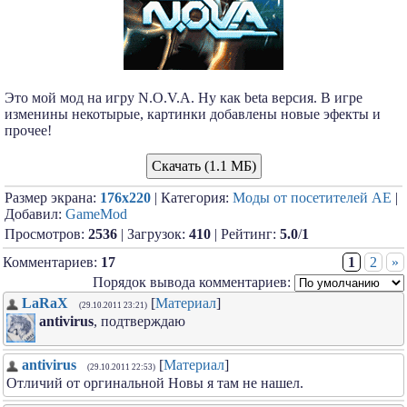
Это мой мод на игру N.O.V.A. Ну как bеtа версия. В игре
изменины некотырые, картинки добавлены новые эфекты и
прочее!
Скачать (1.1 МБ)
Размер экрана:
176x220
| Категория:
Моды от посетителей АЕ
|
Добавил:
GameMod
Просмотров:
2536
| Загрузок:
410
| Рейтинг:
5.0
/
1
Комментариев:
17
1
2
»
Порядок вывода комментариев:
LaRaX
[
Материал
]
(29.10.2011 23:21)
antivirus
, подтверждаю
antivirus
[
Материал
]
(29.10.2011 22:53)
Отличий от оргинальной Новы я там не нашел.