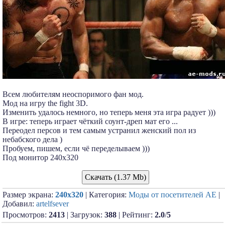
Всем любителям неоспоримого фан мод.
Мод на игру the fight 3D.
Изменить удалось немного, но теперь меня эта игра радует )))
В игре: теперь играет чёткий соунт-дреп мат его ...
Переодел персов и тем самым устранил женский пол из
небабского дела )
Пробуем, пишем, если чё переделываем )))
Под монитор 240х320
Скачать (1.37 Mb)
Размер экрана:
240x320
| Категория:
Моды от посетителей АЕ
|
Добавил:
artelfsever
Просмотров:
2413
| Загрузок:
388
| Рейтинг:
2.0
/
5