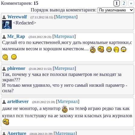
Комментариев:
15
1
2
»
Порядок вывода комментариев:
Werewolf
[
Материал
]
(17.11.2012 16:15)
<Redacted>
Mr_Rap
[
Материал
]
(23.01.2012 20:23)
Сделай его по качественней,могу дать нормальные картинки,с
маленьким весом и хорошим качеством....
phirenor
[
Материал
]
(21.01.2012 11:53)
Так, почему у чака все полоски параметров не выходят за
экран???
И только меня удивило, что у него самый низкий параметр -
сила?
artelfsever
[
Материал
]
(20.01.2012 21:59)
даже не монитор, а мунитор
на телеф играю редко так как
купил псп толстушку на ае захожу изза класных java журналов
Aperture
[
Материал
]
(20.01.2012 21:29)