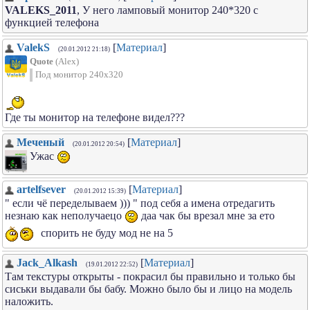
VALEKS_2011
, У него ламповый монитор 240*320 с
функцией телефона
ValekS
[
Материал
]
(20.01.2012 21:18)
Quote
(
Alex
)
Под монитор 240х320
Где ты монитор на телефоне видел???
Меченый
[
Материал
]
(20.01.2012 20:54)
Ужас
artelfsever
[
Материал
]
(20.01.2012 15:39)
" если чё переделываем ))) " под себя а имена отредагить
незнаю как неполучаецо
даа чак бы врезал мне за ето
спорить не буду мод не на 5
Jack_Alkash
[
Материал
]
(19.01.2012 22:52)
Там текстуры открыты - покрасил бы правильно и только бы
сиськи выдавали бы бабу. Можно было бы и лицо на модель
наложить.