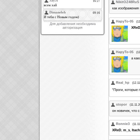
NikitOZ48RuS
как изображения
HapyTo-05
(1
Для добавления необходима
XRe
авторизация
HapyTo-05
(1
а как
Real_hp
(12.1
"Проги, которые 
stopor
(11.11.
он новичек, что 
Ronnie3
(11.1
XReD
,
m_s
,
Itach