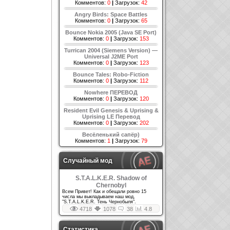
Комментов:
0
|
Загрузок:
42
Angry Birds: Space Battles
Комментов:
0
|
Загрузок:
65
Bounce Nokia 2005 (Java SE Port)
Комментов:
0
|
Загрузок:
153
Turrican 2004 (Siemens Version) —
Universal J2ME Port
Комментов:
0
|
Загрузок:
123
Bounce Tales: Robo-Fiction
Комментов:
0
|
Загрузок:
112
Nowhere ПЕРЕВОД
Комментов:
0
|
Загрузок:
120
Resident Evil Genesis & Uprising &
Uprising LE Перевод
Комментов:
0
|
Загрузок:
202
Весёленький сапёр)
Комментов:
1
|
Загрузок:
79
Случайный мод
S.T.A.L.K.E.R. Shadow of
Chernobyl
Всем Привет! Как и обещали ровно 15
числа мы выкладываем наш мод,
"S.T.A.L.K.E.R. Тень Чернобыля".
4718
1078
38
4.8
Статистика