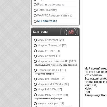
Flash игры/журналы
Помощь сайту
WAP/PDA версия сайта
Мы вКонтакте
Категории
Моды от phirenor
[22]
Моды от Tommy_M
[27]
Моды от F.M.R
[8]
Моды от Wixel
[34]
Моды от посетителей АЕ
[1053]
Выкладывайте у кого есть свои творения
Мой третий мод
Остальные моды
[315]
На этот раз на иг
от других авторов
Что сделано:
Все машины пер
Моды игр Fishlabs
[44]
Проги, которые 
Моды игр M3GWorks
[38]
Paint net,
Halo,
Моды Left 2 Die
[25]
Riot
Моды PES, RF, RFM
[85]
Автор мода:Ron
Футбольные модификации
Инди игры/Форки
[19]