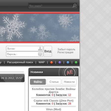
Забыл пароль
Регистрация
у
|
Расширенный поиск
|
WAP
|
|
|
|
Новинки
09.11.2012, 15:57
Файлы
Статьи
Новости
Колобок против Зомби: Войны
Дартса
Комментов:
0
|
Загрузок:
12
Copter mtk Classic (j2me Port)
Комментов:
0
|
Загрузок:
28
Virus (Mod)