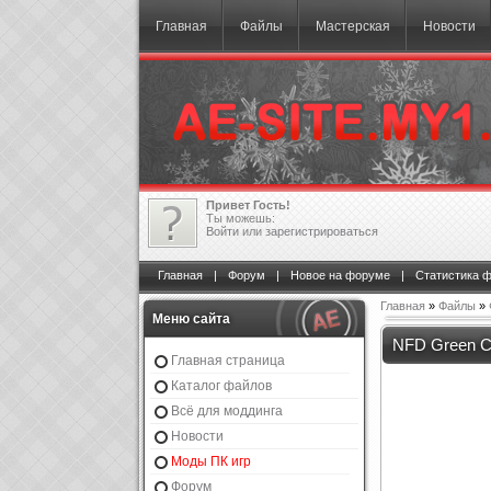
Главная
Файлы
Мастерская
Новости
Привет Гость!
Ты можешь:
Войти
или
зарегистрироваться
Главная
|
Форум
|
Новое на форуме
|
Статистика 
Главная
»
Файлы
»
Меню сайта
NFD Green C
Главная страница
Каталог файлов
Всё для моддинга
Новости
Моды ПК игр
Форум