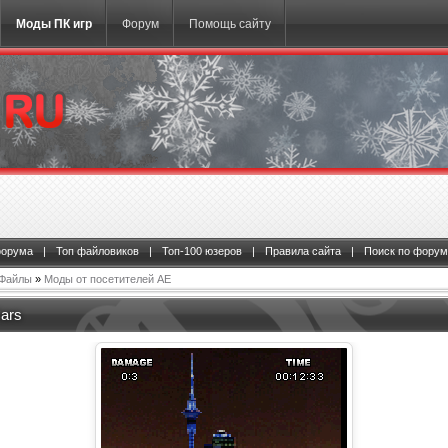
Моды ПК игр
Форум
Помощь сайту
форума
|
Топ файловиков
|
Топ-100 юзеров
|
Правила сайта
|
Поиск по форум
Файлы
»
Моды от посетителей АЕ
ars