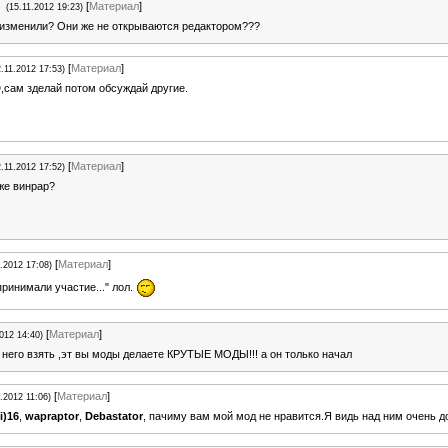
[
Материал
]
(15.11.2012 19:23)
 изменили? Они же не открываются редактором???
[
Материал
]
2.11.2012 17:53)
D
,сам зделай потом обсуждай другие.
[
Материал
]
2.11.2012 17:52)
же винрар?
[
Материал
]
1.2012 17:08)
принимали участие..." лол.
[
Материал
]
2012 14:40)
с него взять ,эт вы моды делаете КРУТЫЕ МОДЫ!!! а он только начал
[
Материал
]
1.2012 11:06)
i)16
,
wapraptor
,
Debastator
, пачиму вам мой мод не нравится.Я видь над ним очень д