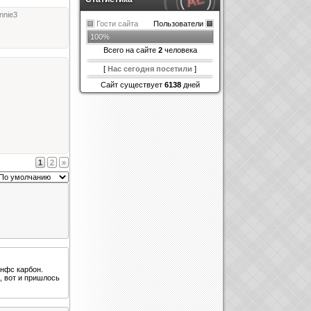
nnie3
Гости сайта
Пользователи
100%
Всего на сайте
2
человека
[
Нас сегодня посетили
]
Сайт существует
6138
дней
1
2
»
 нфс карбон.
, вот и пришлось