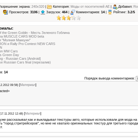
азрешение экрана:
240x320
|
Категория:
Моды от посетителей АЕ
|
Добавил:
Ro
Просмотров:
3106
|
Загрузок:
464
|
Комментариев:
14
|
Рейтинг:
3.2
/
5
риалы:
f the Green Goblin - Месть Зеленого Гоблина
ena MUSCLE CARS MOD beta
и "Молния Маккуин"
RON и Rally Pro Contest NEW CARS
EN
on MW Cars
ds Green Day
g - Russian Cars [Android]
e Russian Cars final (перезалив)
ев:
14
Порядок вывода комментариев:
[
Материал
]
12.2012 09:58)
acted>
[
Материал
]
(17.11.2012 12:48)
я уже рассказывал как и выкладывал текстуры авто, которые использовали для мода на
ь "город стритрейсеров", но мне не хватало оригинальных текстур для третьего города
т.