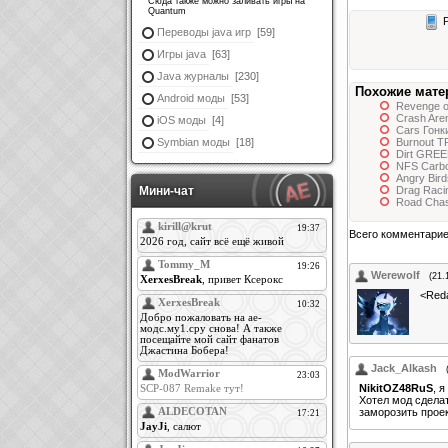
Сюда также можно заливать игры на
Quantum
Р
Переводы java игр
[59]
Игры java
[63]
Java журналы
[230]
Похожие мате
Android моды
[53]
Revenge o
Crash Ar
iOS моды
[4]
Cars Гонк
Symbian моды
[18]
Burnout T
Dirt GRE
NFS Carb
Angry Bir
Мини-чат
Drag Racin
Road Chas
Всего комментари
Werewolf
(21.
<Red
Jack_Alkash
NikitOZ48RuS
, 
Хотел мод сделат
заморозить проек