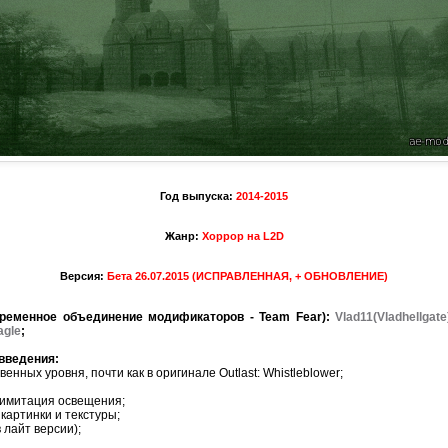
Год выпуска:
2014-2015
Жанр:
Хоррор на L2D
Версия:
Бета 26.07.2015 (ИСПРАВЛЕННАЯ, + ОБНОВЛЕНИЕ)
временное объединение модификаторов - Team Fear):
Vlad11(Vladhellgate
agle
;
введения:
енных уровня, почти как в оригинале Outlast: Whistleblower;
 имитация освещения;
картинки и текстуры;
 лайт версии);