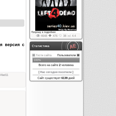
Попрошу в подробнее
4648
476
38
4.4
ая версия с
Статистика
Гости сайта
Пользователи
100%
Всего на сайте
2
человека
[
Нас сегодня посетили
]
Vlad11
Сайт существует
6139
дней