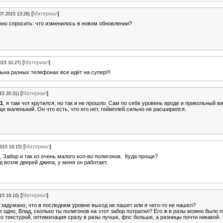
[
Материал
]
07.2015 13:26)
жно спросить: что изменилось в новом обновлении?
[
Материал
]
015 10:27)
на разных телефонах все идёт на супер!!!
[
Материал
]
15 20:31)
11
, я там чот крутился, но так и не прошло. Сам по себе уровень вроде и прикольный в
е маленький. Он что есть, что его нет, геймплей сильно не расширился.
[
Материал
]
2015 19:15)
, Забор и так из очень малого кол-во полигонов. Куда проще?
 возле дверей джипа, у меня он работает.
[
Материал
]
15 19:10)
 задумано, что в последнем уровне выход не пашет или я чего-то не нашел?
 одно, Влад, сколько ты полигонов на этот забор потратил? Его ж в разы можно было 
о текстурой, оптимизация сразу в разы лучше, фпс больше, а разницы почти никакой.