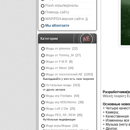
Flash игры/журналы
Помощь сайту
WAP/PDA версия сайта
Мы вКонтакте
Категории
Моды от phirenor
[22]
Моды от Tommy_M
[27]
Моды от F.M.R
[8]
Моды от Wixel
[34]
Моды от посетителей АЕ
[1053]
Выкладывайте у кого есть свои творения
Остальные моды
[315]
от других авторов
Разработчики(
Моды игр Fishlabs
[44]
Wixel
;
reaper
;
E
Моды игр M3GWorks
[38]
Основные ново
+ Четыре качеств
Моды Left 2 Die
[25]
+ Камера;
Моды PES, RF, RFM
[85]
+ Качественная
Футбольные модификации
+ Изменены все 
+ Музыка (нету в
Инди игры/Форки
[19]
+ Другое;