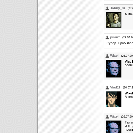
Johny_ru
(27.
А мо
риант
(27.07.2
Супер. Пробываль
Wixel
(26.07.20
Vlad
вообщ
Vlad11
(26.07.
Wixel
Выход
Wixel
(26.07.20
Так и
И еще
прост