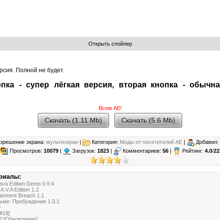
ерсия. Полной не будет.
пка - супер лёгкая версия, вторая кнопка - обычн
Всем АЕ!
Скачать (1.11 Mb)
Скачать (5.6 Mb)
зрешение экрана:
мультиэкран
|
Категория:
Моды от посетителей АЕ
|
Добавил:
Просмотров:
10079
|
Загрузок:
1823
|
Комментариев:
56
|
Рейтинг:
4.0
/
22
риалы:
ava Edition Demo 0.9.4
A.V.A Edition 1.2
ainment Breach 1.1
ьме: Пробуждение 1.0.1
9
#19]
 [Обновление]