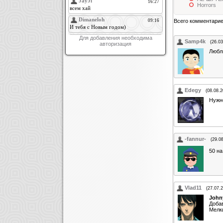
Horrors
Всего комментари
Для добавления необходима
Samp4k
(26.03
авторизация
Любл
Edegy
(08.08.2
Нужно
-fannur-
(29.0
50 н
Vlad11
(27.07.
John
Доба
Мелк