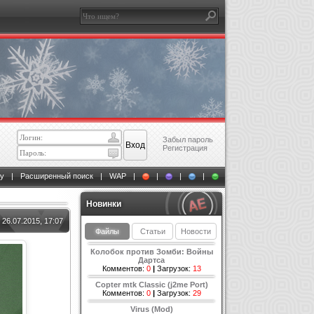
Забыл пароль
Регистрация
у
|
Расширенный поиск
|
WAP
|
|
|
|
Новинки
26.07.2015, 17:07
Файлы
Статьи
Новости
Колобок против Зомби: Войны
Дартса
Комментов:
0
|
Загрузок:
13
Copter mtk Classic (j2me Port)
Комментов:
0
|
Загрузок:
29
Virus (Mod)