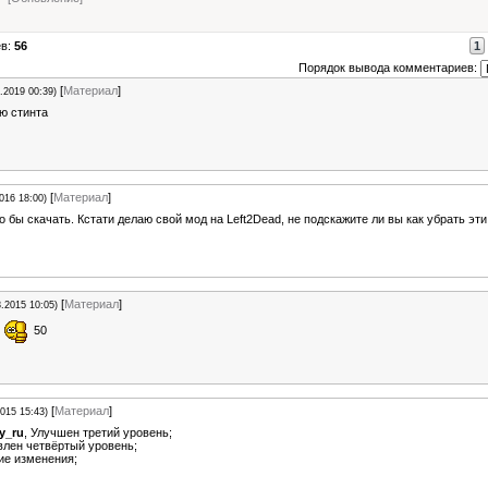
ев:
56
1
Порядок вывода комментариев:
[
Материал
]
.2019 00:39)
ю стинта
[
Материал
]
016 18:00)
 бы скачать. Кстати делаю свой мод на Left2Dead, не подскажите ли вы как убрать эт
[
Материал
]
8.2015 10:05)
а
50
[
Материал
]
2015 15:43)
y_ru
, Улучшен третий уровень;
влен четвёртый уровень;
ие изменения;