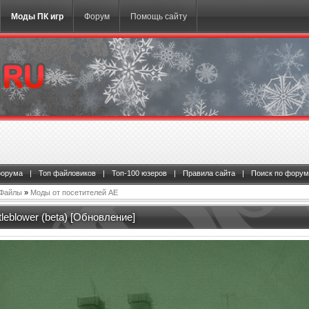
Моды ПК игр
Форум
Помощь сайту
форума
|
Топ файловиков
|
Топ-100 юзеров
|
Правила сайта
|
Поиск по форум
Файлы
»
Моды от посетителей АЕ
tleblower (beta) [Обновление]