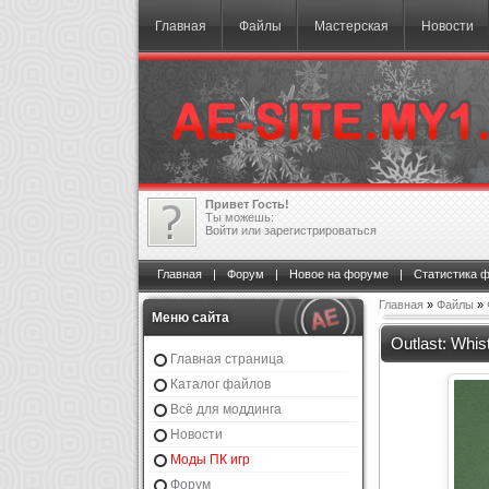
Главная
Файлы
Мастерская
Новости
Привет Гость!
Ты можешь:
Войти
или
зарегистрироваться
Главная
|
Форум
|
Новое на форуме
|
Статистика 
Главная
»
Файлы
»
Меню сайта
Outlast: Whis
Главная страница
Каталог файлов
Всё для моддинга
Новости
Моды ПК игр
Форум