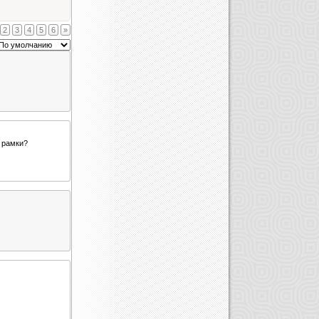
2
3
4
5
6
»
и рамки?