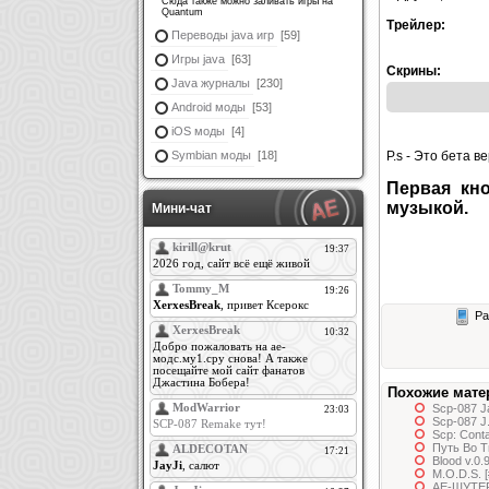
Сюда также можно заливать игры на
Quantum
Трейлер:
Переводы java игр
[59]
Игры java
[63]
Скрины:
Java журналы
[230]
Android моды
[53]
iOS моды
[4]
Symbian моды
[18]
P.s - Это бета в
Первая кно
музыкой.
Мини-чат
Ра
Похожие мате
Scp-087 J
Scp-087 J.
Scp: Cont
Путь Во Т
Blood v.0.
M.O.D.S. [
AE-ШУТЕР