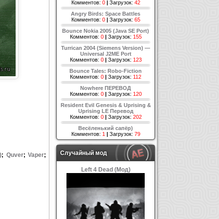
Комментов:
0
|
Загрузок:
42
Angry Birds: Space Battles
Комментов:
0
|
Загрузок:
65
Bounce Nokia 2005 (Java SE Port)
Комментов:
0
|
Загрузок:
155
Turrican 2004 (Siemens Version) —
Universal J2ME Port
Комментов:
0
|
Загрузок:
123
Bounce Tales: Robo-Fiction
Комментов:
0
|
Загрузок:
112
Nowhere ПЕРЕВОД
Комментов:
0
|
Загрузок:
120
Resident Evil Genesis & Uprising &
Uprising LE Перевод
Комментов:
0
|
Загрузок:
202
Весёленький сапёр)
Комментов:
1
|
Загрузок:
79
Случайный мод
)
;
Quver
;
Vaper
;
Left 4 Dead (Мод)