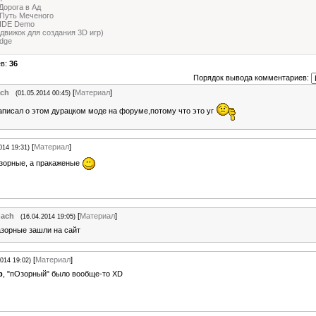
 Дорога в Ад
Путь Меченого
IDE Demo
движок для создания 3D игр)
idge
ев:
36
Порядок вывода комментариев:
ach
[
Материал
]
(01.05.2014 00:45)
аписал о этом дурацком моде на форуме,потому что это уг
[
Материал
]
014 19:31)
азорные, а пракаженые
hach
[
Материал
]
(16.04.2014 19:05)
азорные зашли на сайт
[
Материал
]
2014 19:02)
b
, "пОзорный" было вообще-то XD