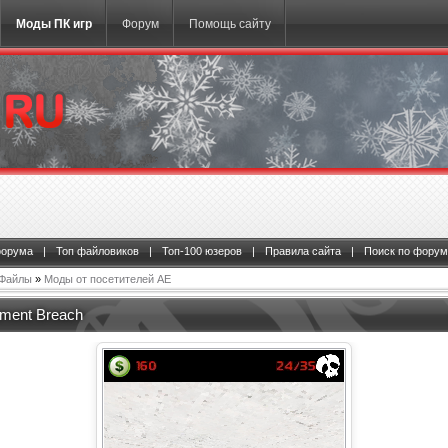
Моды ПК игр
Форум
Помощь сайту
форума
|
Топ файловиков
|
Топ-100 юзеров
|
Правила сайта
|
Поиск по форум
Файлы
»
Моды от посетителей АЕ
nment Breach