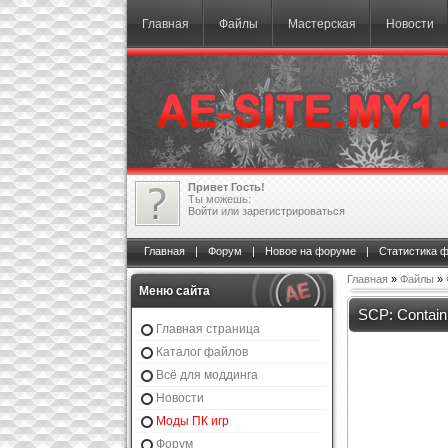
Главная
Файлы
Мастерская
Новости
Привет Гость!
Ты можешь:
Войти
или
зарегистрироваться
Главная
|
Форум
|
Новое на форуме
|
Статистика 
Главная
»
Файлы
»
Меню сайта
SCP: Contai
Главная страница
Каталог файлов
Всё для моддинга
Новости
Моды ПК игр
Форум