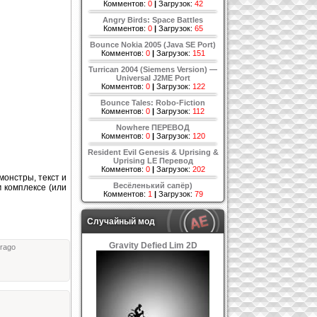
Комментов:
0
|
Загрузок:
42
Angry Birds: Space Battles
Комментов:
0
|
Загрузок:
65
Bounce Nokia 2005 (Java SE Port)
Комментов:
0
|
Загрузок:
151
Turrican 2004 (Siemens Version) —
Universal J2ME Port
Комментов:
0
|
Загрузок:
122
Bounce Tales: Robo-Fiction
Комментов:
0
|
Загрузок:
112
Nowhere ПЕРЕВОД
Комментов:
0
|
Загрузок:
120
Resident Evil Genesis & Uprising &
Uprising LE Перевод
Комментов:
0
|
Загрузок:
202
монстры, текст и
Весёленький сапёр)
 комплексе (или
Комментов:
1
|
Загрузок:
79
Случайный мод
Gravity Defied Lim 2D
drago