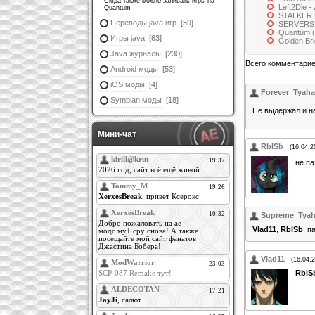
Сюда также можно заливать игры на
Left2Die -
Quantum
STALKER 
Переводы java игр
[59]
SERVERS
Quantum (
Игры java
[63]
Golden Br
Java журналы
[230]
Всего комментари
Android моды
[53]
iOS моды
[4]
Forever_Tyah
Symbian моды
[18]
Не выдержал и н
Мини-чат
RblSb
(16.04.2
не п
Supreme_Tya
Vlad11
,
RblSb
, п
Vlad11
(16.04.
RblS