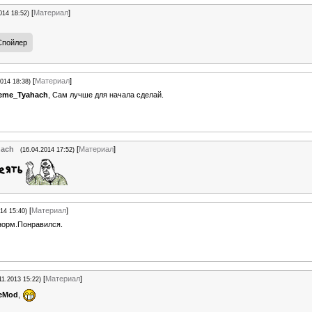
[
Материал
]
014 18:52)
[
Материал
]
2014 18:38)
eme_Tyahach
, Сам лучше для начала сделай.
hach
[
Материал
]
(16.04.2014 17:52)
[
Материал
]
14 15:40)
норм.Понравился.
[
Материал
]
11.2013 15:22)
eMod
,