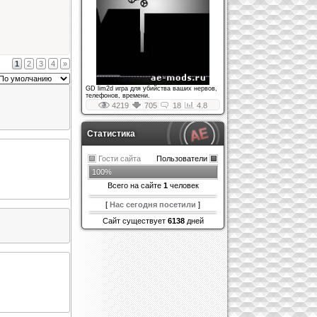
1
2
3
4
»
GD lim2d игра для убийства ваших нервов,
телефонов, времени.
4219
705
18
4.8
Статистика
Гости сайта
Пользователи
100%
Всего на сайте
1
человек
[
Нас сегодня посетили
]
Сайт существует
6138
дней