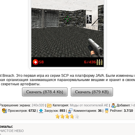
 Breach. Это первая игра из серии SCP на платформу JAVA. Были изменены 
ная организация занимающаяся паранормальными вещами и хранит в своем
) секретные артефакты.
Скачать (878.4 Kb)
Скачать (879 KB)
Разрешение экрана:
240x320
|
Категория:
Моды от посетителей АЕ
|
Добавил:
l-
Просмотров:
6732
|
Загрузок:
893
|
Комментариев:
36
|
Рейтинг:
3.7
/
10
риалы:
 ЧИСТОЕ НЕБО
n