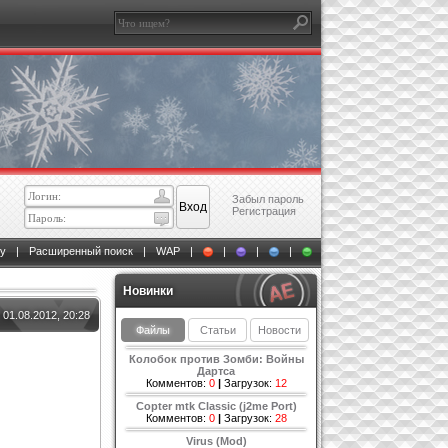
Забыл пароль
Регистрация
у
|
Расширенный поиск
|
WAP
|
|
|
|
Новинки
01.08.2012, 20:28
Файлы
Статьи
Новости
Колобок против Зомби: Войны
Дартса
Комментов:
0
|
Загрузок:
12
Copter mtk Classic (j2me Port)
Комментов:
0
|
Загрузок:
28
Virus (Mod)