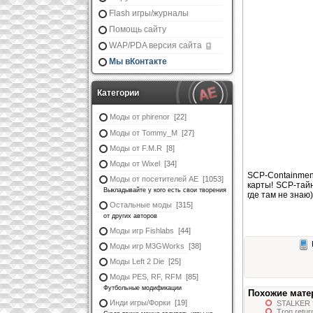
Flash игры/журналы
Помощь сайту
WAP/PDA версия сайта
Мы вКонтакте
Категории
Моды от phirenor
[22]
Моды от Tommy_M
[27]
Моды от F.M.R
[8]
Моды от Wixel
[34]
SCP-Containment
Моды от посетителей АЕ
[1053]
карты! SCP-тай
Выкладывайте у кого есть свои творения
где там не знаю
Остальные моды
[315]
от других авторов
Моды игр Fishlabs
[44]
Моды игр M3GWorks
[38]
Моды Left 2 Die
[25]
Моды PES, RF, RFM
[85]
Футбольные модификации
Похожие мате
Инди игры/Форки
[19]
STALKER
Tron retur