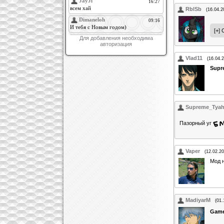
RblSb
(16.04.2
Для добавления необходима
авторизация
Vlad11
(16.04.
Supr
Supreme_Tya
Пазорный уг
Vaper
(12.02.20
Мод 
MadiyarM
(01.
Gam