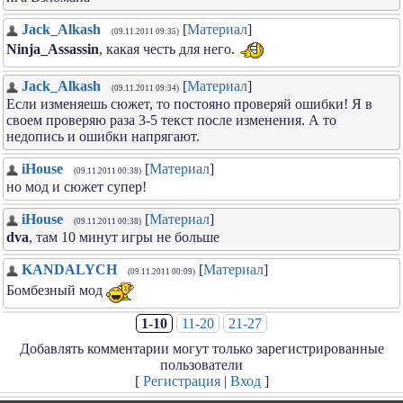
Jack_Alkash
[
Материал
]
(09.11.2011 09:35)
Ninja_Assassin
, какая честь для него.
Jack_Alkash
[
Материал
]
(09.11.2011 09:34)
Если изменяешь сюжет, то постояно проверяй ошибки! Я в
своем проверяю раза 3-5 текст после изменения. А то
недопись и ошибки напрягают.
iHouse
[
Материал
]
(09.11.2011 00:38)
но мод и сюжет супер!
iHouse
[
Материал
]
(09.11.2011 00:38)
dva
, там 10 минут игры не больше
KANDALYCH
[
Материал
]
(09.11.2011 00:09)
Бомбезный мод
1-10
11-20
21-27
Добавлять комментарии могут только зарегистрированные
пользователи
[
Регистрация
|
Вход
]