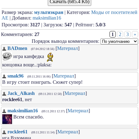
Скачать (685.4 Kb)
Размер экрана:
мультиэкран
| Категория:
Моды от посетителей
АЕ
| Добавил:
maksimilian16
Просмотров:
3127
| Загрузок:
547
| Рейтинг:
5.0
/
3
Комментариев:
27
1
2
3
»
Порядок вывода комментариев:
BADmen
[
Материал
]
(07.04.2012 18:56)
игра канфедка
концовка воще..:plaksa:
smak96
[
Материал
]
(09.11.2011 16:06)
В игру стоит поиграть. Сюжет супер!
Jack_Alkash
[
Материал
]
(09.11.2011 12:58)
rocklee61
, нет
maksimilian16
[
Материал
]
(09.11.2011 12:37)
Всем спасибо.
rocklee61
[
Материал
]
(09.11.2011 11:54)
ига Взломана