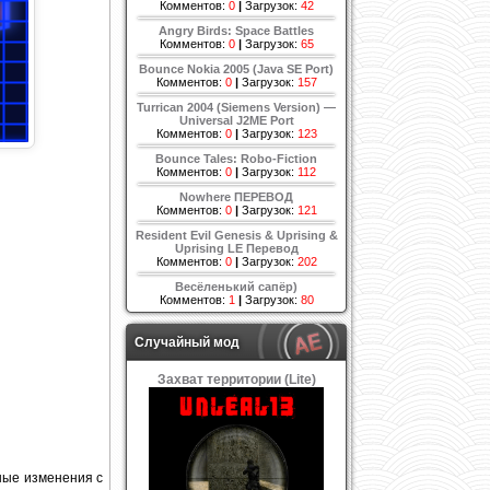
Комментов:
0
|
Загрузок:
42
Angry Birds: Space Battles
Комментов:
0
|
Загрузок:
65
Bounce Nokia 2005 (Java SE Port)
Комментов:
0
|
Загрузок:
157
Turrican 2004 (Siemens Version) —
Universal J2ME Port
Комментов:
0
|
Загрузок:
123
Bounce Tales: Robo-Fiction
Комментов:
0
|
Загрузок:
112
Nowhere ПЕРЕВОД
Комментов:
0
|
Загрузок:
121
Resident Evil Genesis & Uprising &
Uprising LE Перевод
Комментов:
0
|
Загрузок:
202
Весёленький сапёр)
Комментов:
1
|
Загрузок:
80
Случайный мод
Захват территории (Lite)
ные изменения с