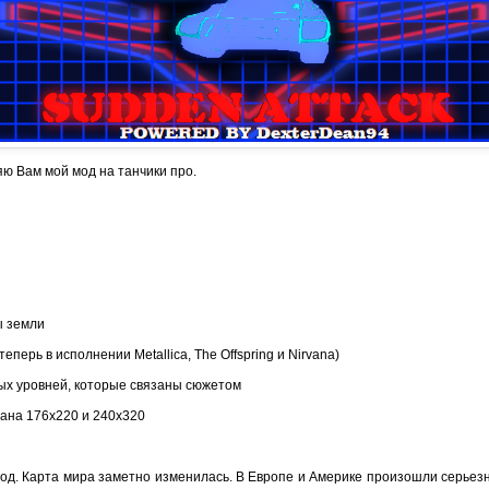
ю Вам мой мод на танчики про.
ы земли
теперь в исполнении Metallica, The Offspring и Nirvana)
ных уровней, которые связаны сюжетом
ана 176х220 и 240х320
год. Карта мира заметно изменилась. В Европе и Америке произошли серьез