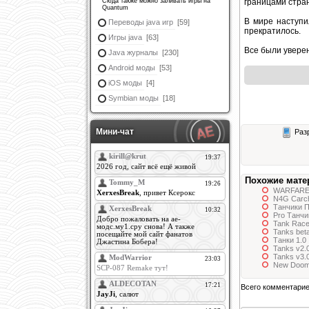
Сюда также можно заливать игры на
границами стран
Quantum
В мире наступи
Переводы java игр
[59]
прекратилось.
Игры java
[63]
Все были уверен
Java журналы
[230]
Android моды
[53]
iOS моды
[4]
Symbian моды
[18]
Мини-чат
Раз
Похожие мате
WARFARE 2
N4G Carch
Танчики 
Pro Танчи
Tank Race
Tanks bet
Танки 1.0
Tanks v2.
Tanks v3.
New Doom:
Всего комментари