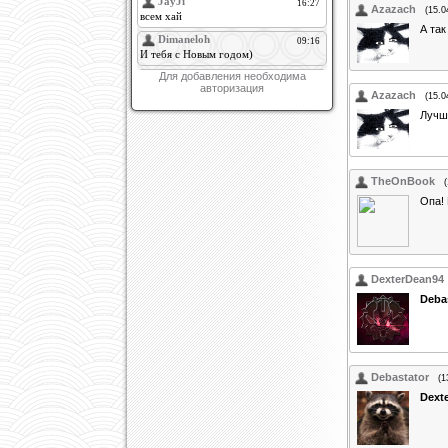
Azazach
(15.0
А так
Для добавления необходима
авторизация
Azazach
(15.0
Лучш
TheOnBook
Опа! 
DexterDean94
Deba
Debastator
(1
Dext