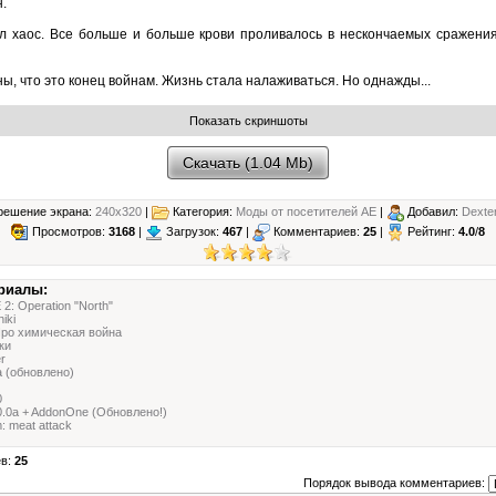
.
л хаос. Все больше и больше крови проливалось в нескончаемых сражениях
ы, что это конец войнам. Жизнь стала налаживаться. Но однажды...
Скачать (1.04 Mb)
решение экрана:
240x320
|
Категория:
Моды от посетителей АЕ
|
Добавил:
Dexte
Просмотров:
3168
|
Загрузок:
467
|
Комментариев:
25
|
Рейтинг:
4.0
/
8
риалы:
: Operation "North"
iki
Про химическая война
ки
r
a (обновлено)
0
0.0a + AddonOne (Обновлено!)
 meat attack
ев:
25
Порядок вывода комментариев: