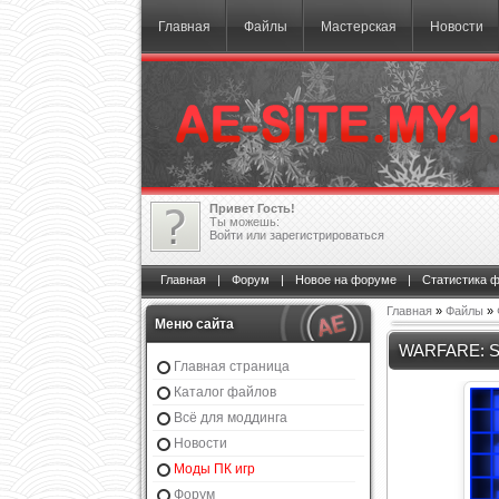
Главная
Файлы
Мастерская
Новости
Привет Гость!
Ты можешь:
Войти
или
зарегистрироваться
Главная
|
Форум
|
Новое на форуме
|
Статистика 
Главная
»
Файлы
»
Меню сайта
WARFARE: Su
Главная страница
Каталог файлов
Всё для моддинга
Новости
Моды ПК игр
Форум