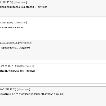
[
Материал
]
4.2014 13:34)
 прошёл интересно а вторая .. -скучнее
[
Материал
]
4.2014 13:34)
е чем вторая часть!
[
Материал
]
(13.05.2013 22:49)
Первая часть... Заценим
[
Материал
]
(30.07.2012 13:51)
stator
, victory(англ.) - победа
[
Материал
]
3.07.2012 12:31)
erDean94
, а что означает надпись "Викторы" в конце?