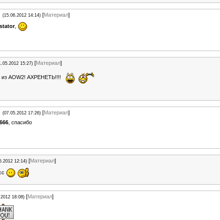
[
Материал
]
(15.06.2012 14:14)
stator
,
[
Материал
]
1.05.2012 15:27)
и из AOW2! АХРЕНЕТЬ!!!!
[
Материал
]
(07.05.2012 17:26)
r666
, спасибо
[
Материал
]
5.2012 12:14)
асс
[
Материал
]
.2012 18:08)