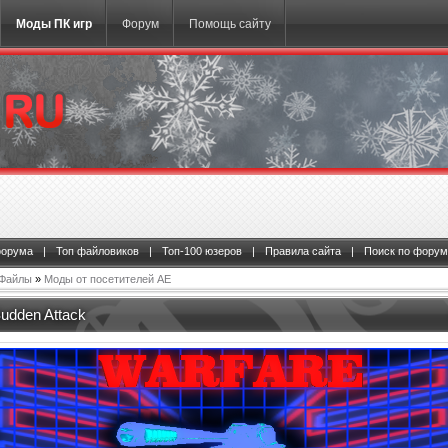
Моды ПК игр
Форум
Помощь сайту
форума
|
Топ файловиков
|
Топ-100 юзеров
|
Правила сайта
|
Поиск по форум
Файлы
»
Моды от посетителей АЕ
dden Attack