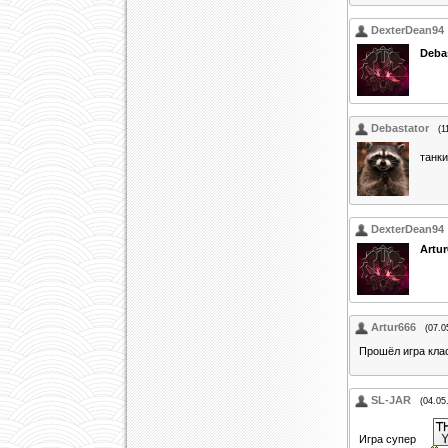
DexterDean94
Deba
Debastator
(1
танк
DexterDean94
Artu
Artur666
(07.0
Прошёл игра кл
SL-JAR
(04.05
Игра супер