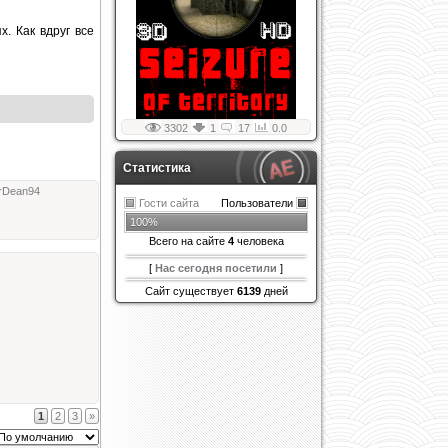
. Как вдруг все
3302
1
17
0.0
Статистика
rDean94
Гости сайта
Пользователи
100%
Всего на сайте
4
человека
[
Нас сегодня посетили
]
Сайт существует
6139
дней
1
2
3
»