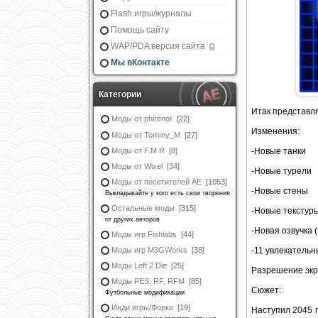
Flash игры/журналы
Помощь сайту
WAP/PDA версия сайта
Мы вКонтакте
Категории
Итак представля
Моды от phirenor
[22]
Изменения:
Моды от Tommy_M
[27]
Моды от F.M.R
[8]
-Новые танки
Моды от Wixel
[34]
-Новые турели
Моды от посетителей АЕ
[1053]
-Новые стены
Выкладывайте у кого есть свои творения
Остальные моды
[315]
-Новые текстур
от других авторов
-Новая озвучка (
Моды игр Fishlabs
[44]
Моды игр M3GWorks
[38]
-11 увлекатель
Моды Left 2 Die
[25]
Разрешение экр
Моды PES, RF, RFM
[85]
Сюжет:
Футбольные модификации
Инди игры/Форки
[19]
Наступил 2045 