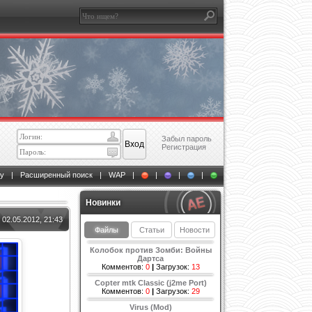
Забыл пароль
Регистрация
у
|
Расширенный поиск
|
WAP
|
|
|
|
Новинки
02.05.2012, 21:43
Файлы
Статьи
Новости
Колобок против Зомби: Войны
Дартса
Комментов:
0
|
Загрузок:
13
Copter mtk Classic (j2me Port)
Комментов:
0
|
Загрузок:
29
Virus (Mod)